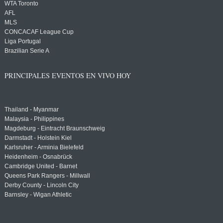
WTA Toronto
AFL
MLS
CONCACAF League Cup
Liga Portugal
Brazilian Serie A
PRINCIPALES EVENTOS EN VIVO HOY
Thailand - Myanmar
Malaysia - Philippines
Magdeburg - Eintracht Braunschweig
Darmstadt - Holstein Kiel
Karlsruher - Arminia Bielefeld
Heidenheim - Osnabrück
Cambridge United - Barnet
Queens Park Rangers - Millwall
Derby County - Lincoln City
Barnsley - Wigan Athletic