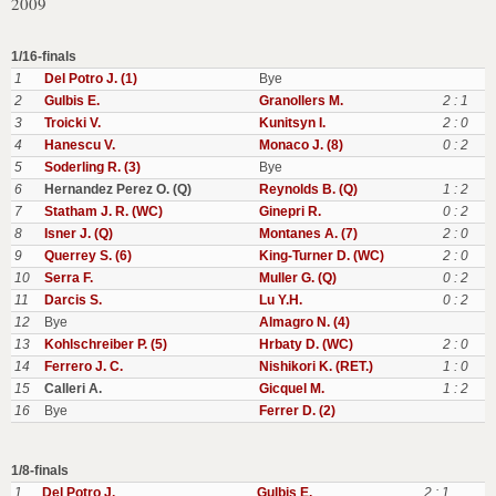
2009
1/16-finals
1
Del Potro J. (1)
Bye
2
Gulbis E.
Granollers M.
2 : 1
3
Troicki V.
Kunitsyn I.
2 : 0
4
Hanescu V.
Monaco J. (8)
0 : 2
5
Soderling R. (3)
Bye
6
Hernandez Perez O. (Q)
Reynolds B. (Q)
1 : 2
7
Statham J. R. (WC)
Ginepri R.
0 : 2
8
Isner J. (Q)
Montanes A. (7)
2 : 0
9
Querrey S. (6)
King-Turner D. (WC)
2 : 0
10
Serra F.
Muller G. (Q)
0 : 2
11
Darcis S.
Lu Y.H.
0 : 2
12
Bye
Almagro N. (4)
13
Kohlschreiber P. (5)
Hrbaty D. (WC)
2 : 0
14
Ferrero J. C.
Nishikori K. (RET.)
1 : 0
15
Calleri A.
Gicquel M.
1 : 2
16
Bye
Ferrer D. (2)
1/8-finals
1
Del Potro J.
Gulbis E.
2 : 1