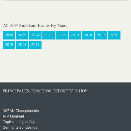
All ATP Auckland Events By Years
2026
2025
2024
2023
2020
2019
2018
2017
2016
2015
2014
2013
PRINCIPALES CONSEJOS DEPORTIVOS HOY
ASEAN Championship
ATP Montreal
English League Cup
German 2 Bundesliga