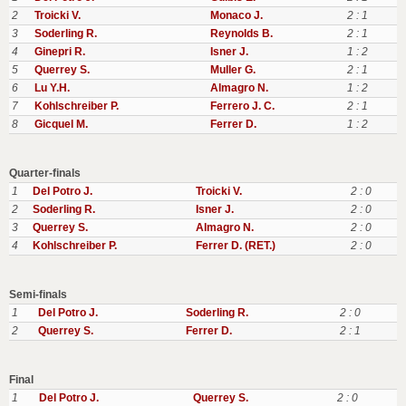
2
Troicki V.
Monaco J.
2 : 1
3
Soderling R.
Reynolds B.
2 : 1
4
Ginepri R.
Isner J.
1 : 2
5
Querrey S.
Muller G.
2 : 1
6
Lu Y.H.
Almagro N.
1 : 2
7
Kohlschreiber P.
Ferrero J. C.
2 : 1
8
Gicquel M.
Ferrer D.
1 : 2
Quarter-finals
1
Del Potro J.
Troicki V.
2 : 0
2
Soderling R.
Isner J.
2 : 0
3
Querrey S.
Almagro N.
2 : 0
4
Kohlschreiber P.
Ferrer D. (RET.)
2 : 0
Semi-finals
1
Del Potro J.
Soderling R.
2 : 0
2
Querrey S.
Ferrer D.
2 : 1
Final
1
Del Potro J.
Querrey S.
2 : 0