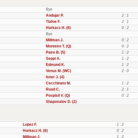
Bye
Andujar P.
2 : 1
Tiafoe F.
2 : 1
Hurkacz H. (6)
0 : 2
Bye
Millman J.
0 : 2
Monteiro T. (Q)
0 : 2
Paire B. (5)
1 : 2
Seppi A.
1 : 2
Edmund K.
1 : 2
Venus M. (WC)
2 : 0
Isner J. (4)
Cecchinato M.
1 : 2
Ruud C.
2 : 1
Pospisil V. (Q)
0 : 2
Shapovalov D. (2)
Lopez F.
1 : 2
Hurkacz H. (6)
0 : 2
Millman J.
1 : 2