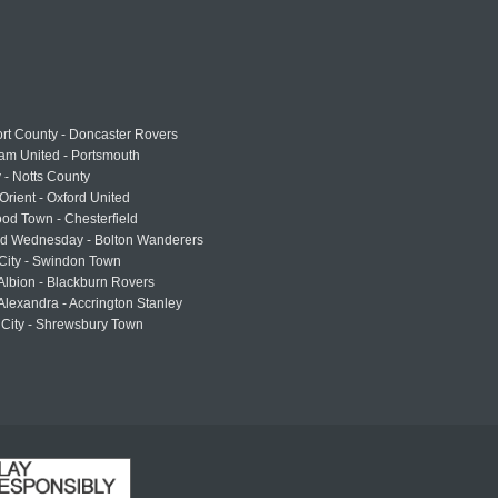
rt County - Doncaster Rovers
am United - Portsmouth
 - Notts County
Orient - Oxford United
od Town - Chesterfield
eld Wednesday - Bolton Wanderers
 City - Swindon Town
Albion - Blackburn Rovers
lexandra - Accrington Stanley
 City - Shrewsbury Town