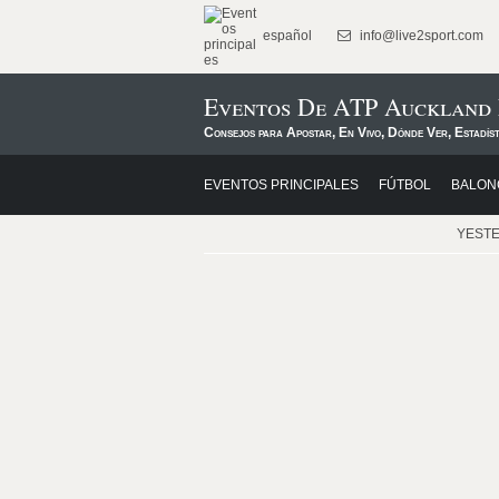
español
info@live2sport.com
Eventos De ATP Auckland 
Consejos para Apostar, En Vivo, Dónde Ver, Estadíst
EVENTOS PRINCIPALES
FÚTBOL
BALON
YEST