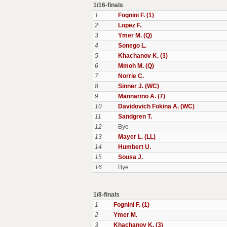
1/16-finals
1
Fognini F. (1)
2
Lopez F.
3
Ymer M. (Q)
4
Sonego L.
5
Khachanov K. (3)
6
Mmoh M. (Q)
7
Norrie C.
8
Sinner J. (WC)
9
Mannarino A. (7)
10
Davidovich Fokina A. (WC)
11
Sandgren T.
12
Bye
13
Mayer L. (LL)
14
Humbert U.
15
Sousa J.
16
Bye
1/8-finals
1
Fognini F. (1)
2
Ymer M.
3
Khachanov K. (3)