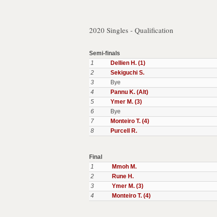
2020 Singles - Qualification
Semi-finals
1
Dellien H. (1)
2
Sekiguchi S.
3
Bye
4
Pannu K. (Alt)
5
Ymer M. (3)
6
Bye
7
Monteiro T. (4)
8
Purcell R.
Final
1
Mmoh M.
2
Rune H.
3
Ymer M. (3)
4
Monteiro T. (4)