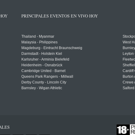
 HOY
PRINCIPALES EVENTOS EN VIVO HOY
Thailand - Myanmar
Stockpo
Malaysia - Philippines
West H
Magdeburg - Eintracht Braunschweig
Burnley
Darmstadt - Holstein Kiel
Leyton 
Karlsruher - Arminia Bielefeld
Fleetwo
Heidenheim - Osnabrück
Sheffi
Cambridge United - Barnet
Cardiff
Queens Park Rangers - Millwall
Burton 
Derby County - Lincoln City
Crewe A
Barnsley - Wigan Athletic
Salford
ALES