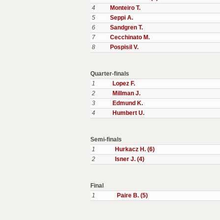
4
Monteiro T.
5
Seppi A.
6
Sandgren T.
7
Cecchinato M.
8
Pospisil V.
Quarter-finals
1
Lopez F.
2
Millman J.
3
Edmund K.
4
Humbert U.
Semi-finals
1
Hurkacz H. (6)
2
Isner J. (4)
Final
1
Paire B. (5)