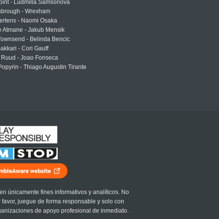
oint - Ludmilla Samsonova
sbrough - Wrexham
ertens - Naomi Osaka
e Atmane - Jakub Mensik
Townsend - Belinda Bencic
akkari - Cori Gauff
 Ruud - Joao Fonseca
Popyrin - Thiago Augustin Tirante
en únicamente fines informativos y analíticos. No
r favor, juegue de forma responsable y solo con
ganizaciones de apoyo profesional de inmediato.