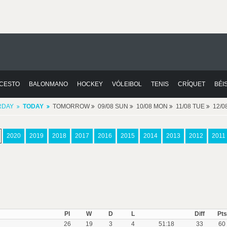
CESTO
BALONMANO
HOCKEY
VÓLEIBOL
TENIS
CRÍQUET
BÉI
RDAY
TODAY
TOMORROW
09/08 SUN
10/08 MON
11/08 TUE
12/
2020
2019
2018
2017
2016
2015
2014
2013
2012
2011
Pl
W
D
L
Diff
Pts
26
19
3
4
51:18
33
60