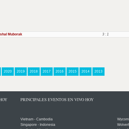
shal Muborak
3 : 1
2020
2019
2018
2017
2016
2015
2014
2013
 HOY
PRINCIPALES EVENTOS EN VIVO HOY
Vietnam - Cambodia
Wycomb
Singapore - Indonesia
Wolver