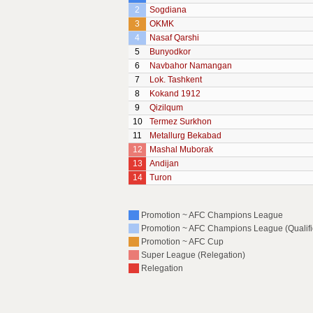
2
Sogdiana
3
OKMK
4
Nasaf Qarshi
5
Bunyodkor
6
Navbahor Namangan
7
Lok. Tashkent
8
Kokand 1912
9
Qizilqum
10
Termez Surkhon
11
Metallurg Bekabad
12
Mashal Muborak
13
Andijan
14
Turon
Promotion ~ AFC Champions League
Promotion ~ AFC Champions League (Qualific
Promotion ~ AFC Cup
Super League (Relegation)
Relegation