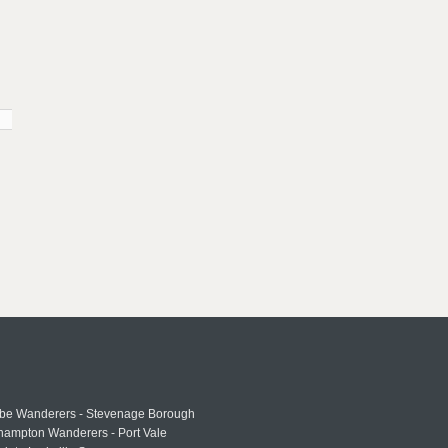
e Wanderers - Stevenage Borough
hampton Wanderers - Port Vale