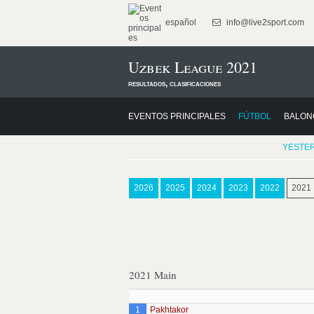
español
info@live2sport.com
Uzbek League 2021
resultados, clasificaciones
EVENTOS PRINCIPALES
FÚTBOL
BALON
YESTE
2026
2025
2024
2023
2022
2021
2021 Main
1
Pakhtakor