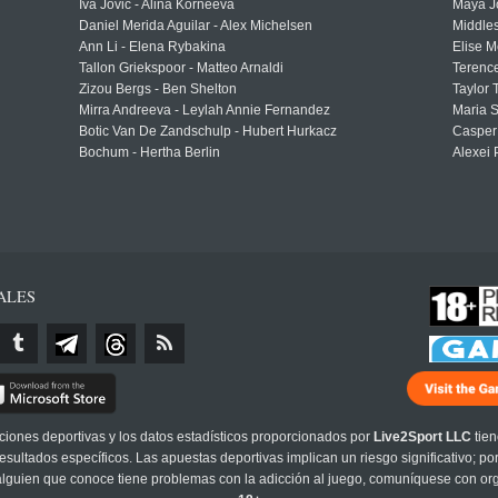
Iva Jovic - Alina Korneeva
Maya J
Daniel Merida Aguilar - Alex Michelsen
Middle
Ann Li - Elena Rybakina
Elise M
Tallon Griekspoor - Matteo Arnaldi
Terenc
Zizou Bergs - Ben Shelton
Taylor 
Mirra Andreeva - Leylah Annie Fernandez
Maria S
Botic Van De Zandschulp - Hubert Hurkacz
Casper
Bochum - Hertha Berlin
Alexei 
ALES
cciones deportivas y los datos estadísticos proporcionados por
Live2Sport LLC
tien
sultados específicos. Las apuestas deportivas implican un riesgo significativo; po
 alguien que conoce tiene problemas con la adicción al juego, comuníquese con or