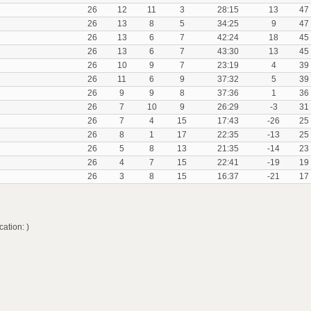
26
12
11
3
28:15
13
47
26
13
8
5
34:25
9
47
26
13
6
7
42:24
18
45
26
13
6
7
43:30
13
45
26
10
9
7
23:19
4
39
26
11
6
9
37:32
5
39
26
9
9
8
37:36
1
36
26
7
10
9
26:29
-3
31
26
7
4
15
17:43
-26
25
26
8
1
17
22:35
-13
25
26
5
8
13
21:35
-14
23
26
4
7
15
22:41
-19
19
26
3
8
15
16:37
-21
17
ation: )