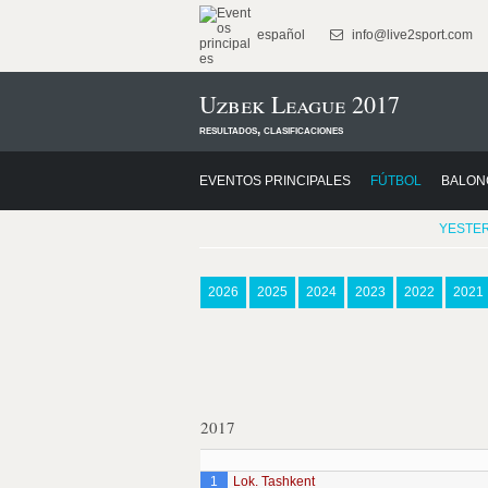
español
info@live2sport.com
Uzbek League 2017
resultados, clasificaciones
EVENTOS PRINCIPALES
FÚTBOL
BALON
YESTE
2026
2025
2024
2023
2022
2021
2017
1
Lok. Tashkent