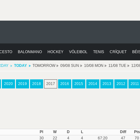
CESTO
BALONMANO
HOCKEY
VÓLEIBOL
TENIS
CRÍQUET
BÉI
RDAY
TODAY
TOMORROW
09/08 SUN
10/08 MON
11/08 TUE
12/
2020
2019
2018
2017
2016
2015
2014
2013
2012
2011
Pl
W
D
L
Diff
Pts
30
22
4
4
67:20
47
70