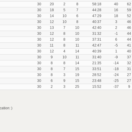
30
20
2
8
58:18
40
62
30
18
5
7
44:28
16
59
30
14
10
6
47:29
18
52
30
12
10
8
40:37
3
46
30
13
7
10
42:40
2
46
30
12
8
10
31:32
-1
44
30
12
8
10
37:31
6
44
30
11
8
11
42:47
-5
41
30
12
4
14
40:39
1
40
30
9
10
11
31:40
-9
37
30
8
8
14
21:35
-14
32
30
8
7
15
33:51
-18
31
30
8
3
19
28:52
-24
27
30
6
9
15
23:48
-25
27
30
2
3
25
15:52
-37
9
ation: )