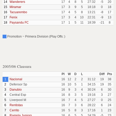
14
Wanderers
17
4
8
5
27:32
-5
20
15
Miramar
17
3
9
5
18:18
0
18
16
Tacuarembo
17
4
5
8
13:21
-8
17
17
Fenix
17
3
4
10
22:31
-9
13
18
Paysandu FC
17
1
5
11
18:39
-21
8
Promotion ~ Primera Division (Play Offs: )
2005/06 Clausura
Pl
W
D
L
Diff
Pts
1
Nacional
16
12
2
2
31:12
19
38
2
Defensor Sp
16
10
5
1
34:15
19
35
3
Danubio
16
9
3
4
30:24
6
30
4
Central Esp
16
8
3
5
19:16
3
27
5
Liverpool M
16
7
4
5
27:27
0
25
6
Rentistas
16
7
3
6
28:22
6
24
7
Cerrito
16
5
8
3
17:16
1
23
8
Rampla Juniors
16
6
5
5
24:29
-5
23