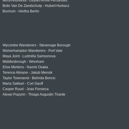
Mirra Andreeva - Leylah Annie Fernandez
Botic Van De Zandschulp - Hubert Hurkacz
Bochum - Hertha Berlin
Wycombe Wanderers - Stevenage Borough
Wolverhampton Wanderers - Port Vale
Maya Joint - Ludmilla Samsonova
Middlesbrough - Wrexham
Elise Mertens - Naomi Osaka
Terence Atmane - Jakub Mensik
Taylor Townsend - Belinda Bencic
Maria Sakkari - Cori Gauff
Casper Ruud - Joao Fonseca
Alexei Popyrin - Thiago Augustin Tirante