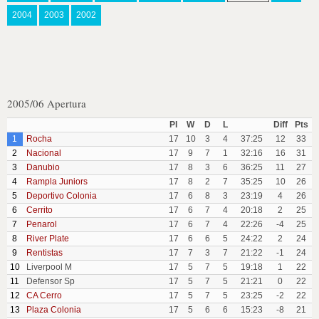
2004
2003
2002
2005/06 Apertura
Pl
W
D
L
Diff
Pts
1
Rocha
17
10
3
4
37:25
12
33
2
Nacional
17
9
7
1
32:16
16
31
3
Danubio
17
8
3
6
36:25
11
27
4
Rampla Juniors
17
8
2
7
35:25
10
26
5
Deportivo Colonia
17
6
8
3
23:19
4
26
6
Cerrito
17
6
7
4
20:18
2
25
7
Penarol
17
6
7
4
22:26
-4
25
8
River Plate
17
6
6
5
24:22
2
24
9
Rentistas
17
7
3
7
21:22
-1
24
10
Liverpool M
17
5
7
5
19:18
1
22
11
Defensor Sp
17
5
7
5
21:21
0
22
12
CA Cerro
17
5
7
5
23:25
-2
22
13
Plaza Colonia
17
5
6
6
15:23
-8
21