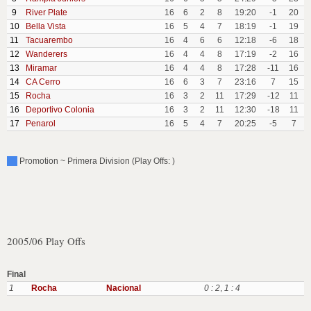
9
River Plate
16
6
2
8
19:20
-1
20
10
Bella Vista
16
5
4
7
18:19
-1
19
11
Tacuarembo
16
4
6
6
12:18
-6
18
12
Wanderers
16
4
4
8
17:19
-2
16
13
Miramar
16
4
4
8
17:28
-11
16
14
CA Cerro
16
6
3
7
23:16
7
15
15
Rocha
16
3
2
11
17:29
-12
11
16
Deportivo Colonia
16
3
2
11
12:30
-18
11
17
Penarol
16
5
4
7
20:25
-5
7
Promotion ~ Primera Division (Play Offs: )
2005/06 Play Offs
Final
1
Rocha
Nacional
0 : 2
,
1 : 4