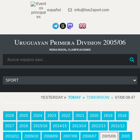
español
info@live2sport.com
Uruguayan Primera Division 2005/06
resultados, clasificaciones
YESTERDAY
TODAY
TOMORROW
07/08 08:47
2026
2025
2024
2023
2022
2021
2020
2019
2018
2017
2016
2015/16
2014/15
2013/14
2012/13
2011/12
2010/11
2009/10
2008/09
2007/08
2006/07
2005/06
2005