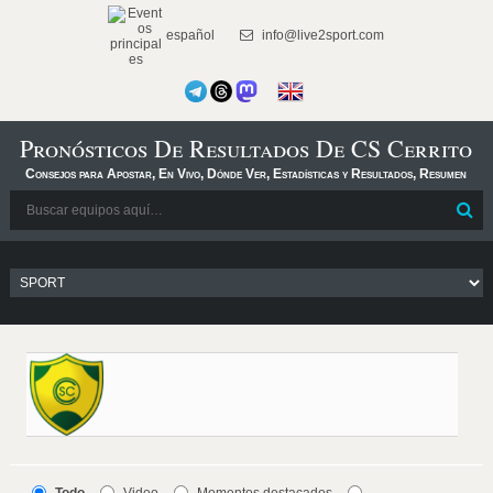
español
info@live2sport.com
Pronósticos De Resultados De CS Cerrito
Consejos para Apostar, En Vivo, Dónde Ver, Estadísticas y Resultados, Resumen