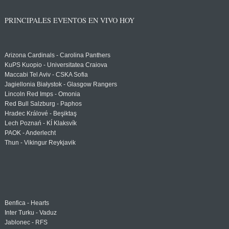
PRINCIPALES EVENTOS EN VIVO HOY
Arizona Cardinals - Carolina Panthers
KuPS Kuopio - Universitatea Craiova
Maccabi Tel Aviv - CSKA Sofia
Jagiellonia Białystok - Glasgow Rangers
Lincoln Red Imps - Omonia
Red Bull Salzburg - Paphos
Hradec Králové - Beşiktaş
Lech Poznań - KÍ Klaksvík
PAOK - Anderlecht
Thun - Vikingur Reykjavik
Benfica - Hearts
Inter Turku - Vaduz
Jablonec - RFS