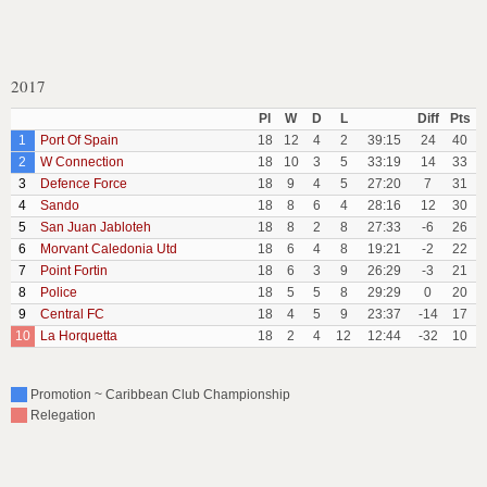
2017
Pl
W
D
L
Diff
Pts
1
Port Of Spain
18
12
4
2
39:15
24
40
2
W Connection
18
10
3
5
33:19
14
33
3
Defence Force
18
9
4
5
27:20
7
31
4
Sando
18
8
6
4
28:16
12
30
5
San Juan Jabloteh
18
8
2
8
27:33
-6
26
6
Morvant Caledonia Utd
18
6
4
8
19:21
-2
22
7
Point Fortin
18
6
3
9
26:29
-3
21
8
Police
18
5
5
8
29:29
0
20
9
Central FC
18
4
5
9
23:37
-14
17
10
La Horquetta
18
2
4
12
12:44
-32
10
Promotion ~ Caribbean Club Championship
Relegation