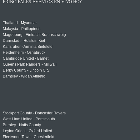
PRINCIPALES EVENTOS EN VIVO HOY
Thailand - Myanmar
Malaysia - Philippines
Magdeburg - Eintracht Braunschweig
Darmstadt - Holstein Kiel
Karlsruher - Arminia Bielefeld
Heidenheim - Osnabrück
Cambridge United - Barnet
Queens Park Rangers - Millwall
Derby County - Lincoln City
Barnsley - Wigan Athletic
Stockport County - Doncaster Rovers
West Ham United - Portsmouth
Burnley - Notts County
Leyton Orient - Oxford United
Fleetwood Town - Chesterfield