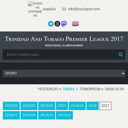
español
info@live2sport.com
Trinidad And Tobago Premier League 2017
resultados, clasificaciones
YESTERDAY
TODAY
TOMORROW
08/08 20:38
2025/26
2024/25
2023/24
2023
2019/20
2018
2017
2016/17
2015/16
2014/15
2013/14