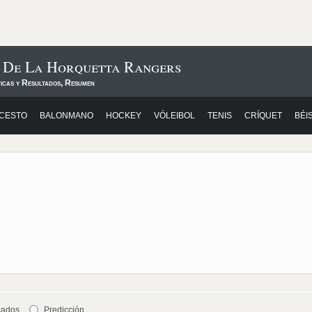
s De La Horquetta Rangers
ticas y Resultados, Resumen
CESTO
BALONMANO
HOCKEY
VÓLEIBOL
TENIS
CRÍQUET
BÉI
cados
Predicción