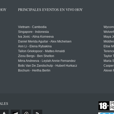
 HOY
PRINCIPALES EVENTOS EN VIVO HOY
Vietnam - Cambodia
Wycomb
Singapore - Indonesia
Wolver
Iva Jovic - Alina Korneeva
Maya J
Daniel Merida Aguilar - Alex Michelsen
Middle
Ann Li - Elena Rybakina
Elise M
Tallon Griekspoor - Matteo Arnaldi
Terenc
Zizou Bergs - Ben Shelton
Taylor 
Mirra Andreeva - Leylah Annie Fernandez
Maria S
Botic Van De Zandschulp - Hubert Hurkacz
Casper
Bochum - Hertha Berlin
Alexei 
ALES