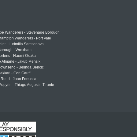
e Wanderers - Stevenage Borough
hampton Wanderers - Port Vale
oint - Ludmilla Samsonova
sbrough - Wrexham
ertens - Naomi Osaka
e Atmane - Jakub Mensik
Townsend - Belinda Bencic
akkari - Cori Gauff
 Ruud - Joao Fonseca
Popyrin - Thiago Augustin Tirante