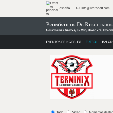
español
info@live2sport.com
Pronósticos De Resultado
Consejos para Apostar, En Vivo, Dónde Ver, Estadís
EVENTOS PRINCIPALES
FÚTBOL
BALON
Todo
Video
Momentos desta