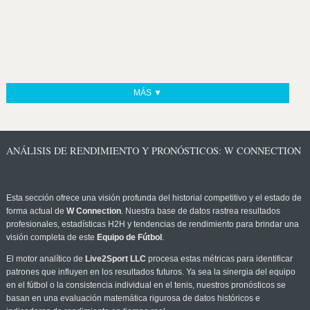
MÁS ▼
ANÁLISIS DE RENDIMIENTO Y PRONÓSTICOS: W CONNECTION
Esta sección ofrece una visión profunda del historial competitivo y el estado de
forma actual de
W Connection
. Nuestra base de datos rastrea resultados
profesionales, estadísticas H2H y tendencias de rendimiento para brindar una
visión completa de este
Equipo de Fútbol
.
El motor analítico de
Live2Sport LLC
procesa estas métricas para identificar
patrones que influyen en los resultados futuros. Ya sea la sinergia del equipo
en el fútbol o la consistencia individual en el tenis, nuestros pronósticos se
basan en una evaluación matemática rigurosa de datos históricos e