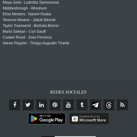
Maya Joint - Ludmilla Samsonova
Middlesbrough - Wrexham
Elise Mertens - Naomi Osaka
Terence Atmane - Jakub Mensik
Taylor Townsend - Belinda Bencic
Maria Sakkari - Cori Gauff
Casper Ruud - Joao Fonseca
Alexei Popyrin - Thiago Augustin Tirante
REDES SOCIALES