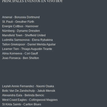
PRINCIPALES EVENTOS EN VIVO HOY
Arsenal - Borussia Dortmund
St. Pauli - Greuther Fürth
Energie Cottbus - Hannover
Nürnberg - Dynamo Dresden
Mansfield Town - Sheffield United
Ludmilla Samsonova - Elena Rybakina
Tallon Griekspoor - Daniel Merida Aguilar
Learner Tien - Thiago Augustin Tirante
Alina Korneeva - Cori Gauff
Joao Fonseca - Ben Shelton
Leylah Annie Fernandez - Naomi Osaka
Botic Van De Zandschulp - Jakub Mensik
Alexandra Eala - Belinda Bencic
West Coast Eagles - Collingwood Magpies
St Kilda Saints - Carlton Blues