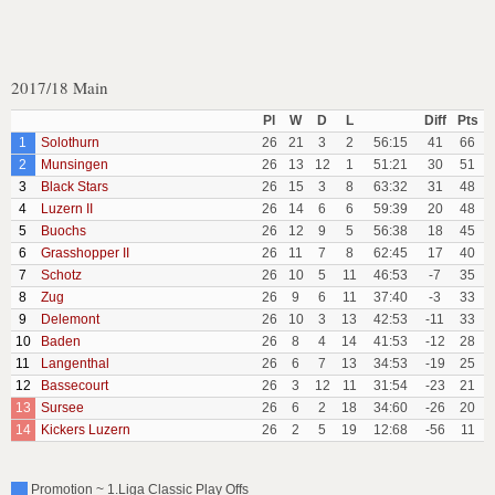
2017/18 Main
Pl
W
D
L
Diff
Pts
1
Solothurn
26
21
3
2
56:15
41
66
2
Munsingen
26
13
12
1
51:21
30
51
3
Black Stars
26
15
3
8
63:32
31
48
4
Luzern II
26
14
6
6
59:39
20
48
5
Buochs
26
12
9
5
56:38
18
45
6
Grasshopper II
26
11
7
8
62:45
17
40
7
Schotz
26
10
5
11
46:53
-7
35
8
Zug
26
9
6
11
37:40
-3
33
9
Delemont
26
10
3
13
42:53
-11
33
10
Baden
26
8
4
14
41:53
-12
28
11
Langenthal
26
6
7
13
34:53
-19
25
12
Bassecourt
26
3
12
11
31:54
-23
21
13
Sursee
26
6
2
18
34:60
-26
20
14
Kickers Luzern
26
2
5
19
12:68
-56
11
Promotion ~ 1.Liga Classic Play Offs