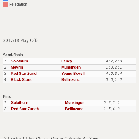
Relegation
2017/18 Play Offs
Semi-finals
1
Solothurn
Lancy
4 : 2
,
2 : 0
2
Meyrin
Munsingen
1 : 3
,
2 : 1
3
Red Star Zurich
Young Boys II
4 : 0
,
3 : 4
4
Black Stars
Bellinzona
0 : 0
,
1 : 2
Final
1
Solothurn
Munsingen
0 : 3
,
2 : 1
2
Red Star Zurich
Bellinzona
1 : 5
,
4 : 3
All Swiss 1 Liga Classic Group 2 Events By Years