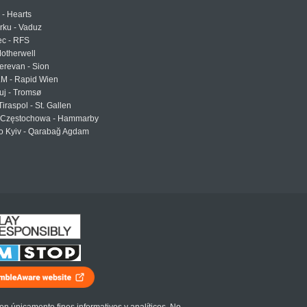
 - Hearts
urku - Vaduz
ec - RFS
otherwell
erevan - Sion
LM - Rapid Wien
uj - Tromsø
Tiraspol - St. Gallen
Częstochowa - Hammarby
 Kyiv - Qarabağ Agdam