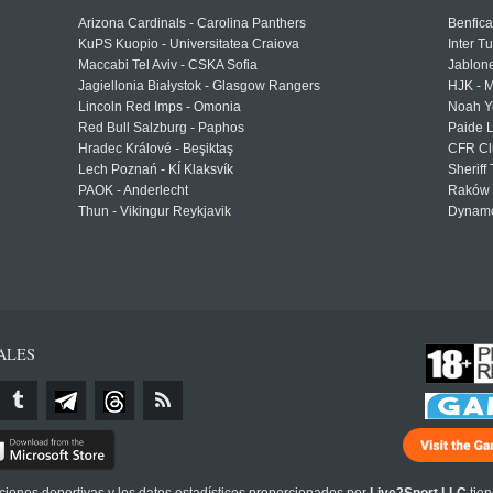
Arizona Cardinals - Carolina Panthers
Benfica
KuPS Kuopio - Universitatea Craiova
Inter T
Maccabi Tel Aviv - CSKA Sofia
Jablon
Jagiellonia Białystok - Glasgow Rangers
HJK - M
Lincoln Red Imps - Omonia
Noah Y
Red Bull Salzburg - Paphos
Paide 
Hradec Králové - Beşiktaş
CFR Cl
Lech Poznań - KÍ Klaksvík
Sheriff 
PAOK - Anderlecht
Raków 
Thun - Vikingur Reykjavik
Dynamo
ALES