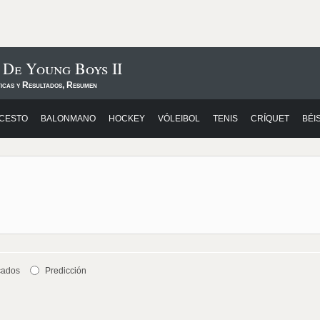
 De Young Boys II
ticas y Resultados, Resumen
CESTO
BALONMANO
HOCKEY
VÓLEIBOL
TENIS
CRÍQUET
BÉI
cados
Predicción