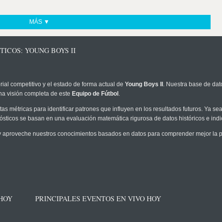
MÁS ▼
TICOS: YOUNG BOYS II
rial competitivo y el estado de forma actual de
Young Boys II
. Nuestra base de dato
na visión completa de este
Equipo de Fútbol
.
as métricas para identificar patrones que influyen en los resultados futuros. Ya sea 
onósticos se basan en una evaluación matemática rigurosa de datos históricos e ind
 aproveche nuestros conocimientos basados en datos para comprender mejor la pro
 HOY
PRINCIPALES EVENTOS EN VIVO HOY