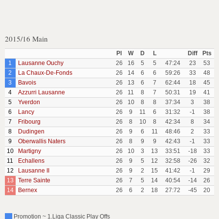
2015/16 Main
Pl
W
D
L
Diff
Pts
1
Lausanne Ouchy
26
16
5
5
47:24
23
53
2
La Chaux-De-Fonds
26
14
6
6
59:26
33
48
3
Bavois
26
13
6
7
62:44
18
45
4
Azzurri Lausanne
26
11
8
7
50:31
19
41
5
Yverdon
26
10
8
8
37:34
3
38
6
Lancy
26
9
11
6
31:32
-1
38
7
Fribourg
26
8
10
8
42:34
8
34
8
Dudingen
26
9
6
11
48:46
2
33
9
Oberwallis Naters
26
8
9
9
42:43
-1
33
10
Martigny
26
10
3
13
33:51
-18
33
11
Echallens
26
9
5
12
32:58
-26
32
12
Lausanne II
26
9
2
15
41:42
-1
29
13
Terre Sainte
26
7
5
14
40:54
-14
26
14
Bernex
26
6
2
18
27:72
-45
20
Promotion ~ 1.Liga Classic Play Offs