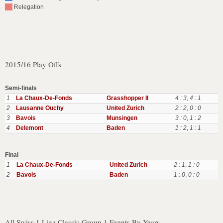
Relegation
2015/16 Play Offs
Semi-finals
1
La Chaux-De-Fonds
Grasshopper II
4 : 3
,
4 : 1
2
Lausanne Ouchy
United Zurich
2 : 2
,
0 : 0
3
Bavois
Munsingen
3 : 0
,
1 : 2
4
Delemont
Baden
1 : 2
,
1 : 1
Final
1
La Chaux-De-Fonds
United Zurich
2 : 1
,
1 : 0
2
Bavois
Baden
1 : 0
,
0 : 0
All Swiss 1 Liga Classic Group 1 Events By Years