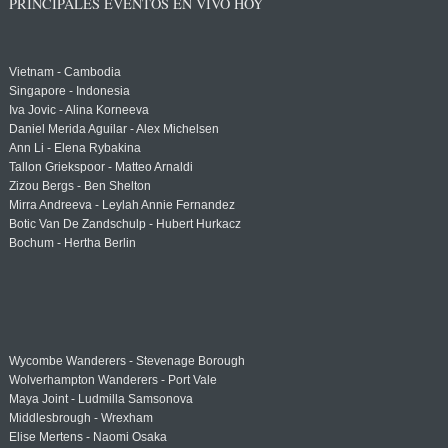
PRINCIPALES EVENTOS EN VIVO HOY
Vietnam - Cambodia
Singapore - Indonesia
Iva Jovic - Alina Korneeva
Daniel Merida Aguilar - Alex Michelsen
Ann Li - Elena Rybakina
Tallon Griekspoor - Matteo Arnaldi
Zizou Bergs - Ben Shelton
Mirra Andreeva - Leylah Annie Fernandez
Botic Van De Zandschulp - Hubert Hurkacz
Bochum - Hertha Berlin
Wycombe Wanderers - Stevenage Borough
Wolverhampton Wanderers - Port Vale
Maya Joint - Ludmilla Samsonova
Middlesbrough - Wrexham
Elise Mertens - Naomi Osaka