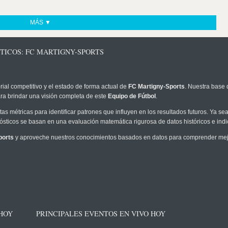
MÁS ▼
TICOS: FC MARTIGNY-SPORTS
rial competitivo y el estado de forma actual de
FC Martigny-Sports
. Nuestra base 
ra brindar una visión completa de este
Equipo de Fútbol
.
as métricas para identificar patrones que influyen en los resultados futuros. Ya sea 
onósticos se basan en una evaluación matemática rigurosa de datos históricos e ind
ports
y aproveche nuestros conocimientos basados en datos para comprender mejor
 HOY
PRINCIPALES EVENTOS EN VIVO HOY