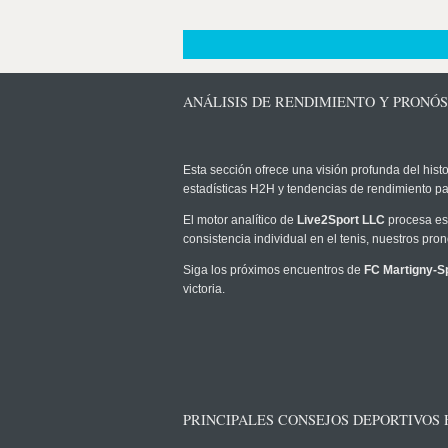
ANÁLISIS DE RENDIMIENTO Y PRONÓS
Esta sección ofrece una visión profunda del histo
estadísticas H2H y tendencias de rendimiento pa
El motor analítico de
Live2Sport LLC
procesa est
consistencia individual en el tenis, nuestros pr
Siga los próximos encuentros de
FC Martigny-S
victoria.
PRINCIPALES CONSEJOS DEPORTIVOS