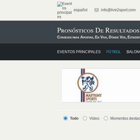
español
info@live2sport.com
Pronósticos De Resultados
Consejos para Apostar, En Vivo, Dónde Ver, Estadís
EVENTOS PRINCIPALES
FÚTBOL
BALON
Todo
Video
Momentos desta