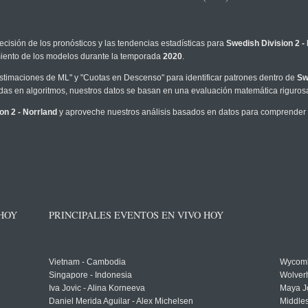
ecisión de los pronósticos y las tendencias estadísticas para
Swedish Division 2 -
imiento de los modelos durante la temporada
2020
.
timaciones de ML" y "Cuotas en Descenso" para identificar patrones dentro de
Sw
as en algoritmos, nuestros datos se basan en una evaluación matemática rigurosa
on 2 - Norrland
y aproveche nuestros análisis basados en datos para comprender me
 HOY
PRINCIPALES EVENTOS EN VIVO HOY
Vietnam - Cambodia
Wycomb
Singapore - Indonesia
Wolver
Iva Jovic - Alina Korneeva
Maya J
Daniel Merida Aguilar - Alex Michelsen
Middle