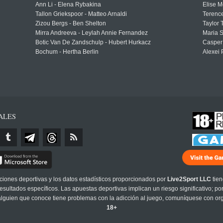
Ann Li - Elena Rybakina
Elise M
Tallon Griekspoor - Matteo Arnaldi
Terenc
Zizou Bergs - Ben Shelton
Taylor 
Mirra Andreeva - Leylah Annie Fernandez
Maria S
Botic Van De Zandschulp - Hubert Hurkacz
Casper
Bochum - Hertha Berlin
Alexei 
ALES
cciones deportivas y los datos estadísticos proporcionados por
Live2Sport LLC
tien
sultados específicos. Las apuestas deportivas implican un riesgo significativo; po
 alguien que conoce tiene problemas con la adicción al juego, comuníquese con or
18+