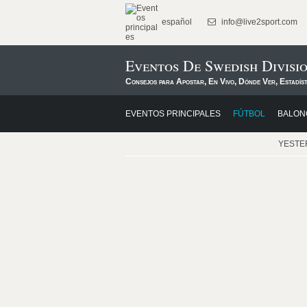
español
info@live2sport.com
Eventos De Swedish Divisi
Consejos para Apostar, En Vivo, Dónde Ver, Estadís
EVENTOS PRINCIPALES
FÚTBOL
BALON
YESTE