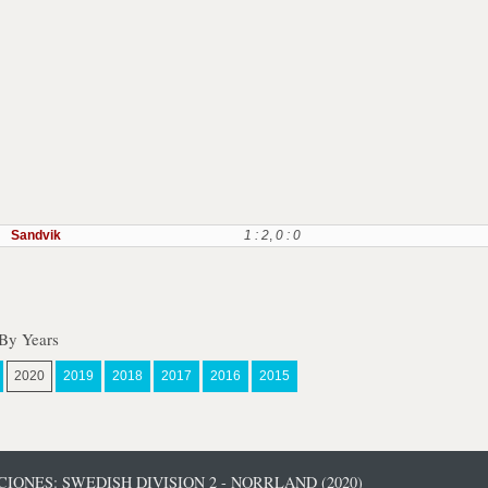
Sandvik
1 : 2
,
0 : 0
 By Years
2020
2019
2018
2017
2016
2015
IONES: SWEDISH DIVISION 2 - NORRLAND (2020)