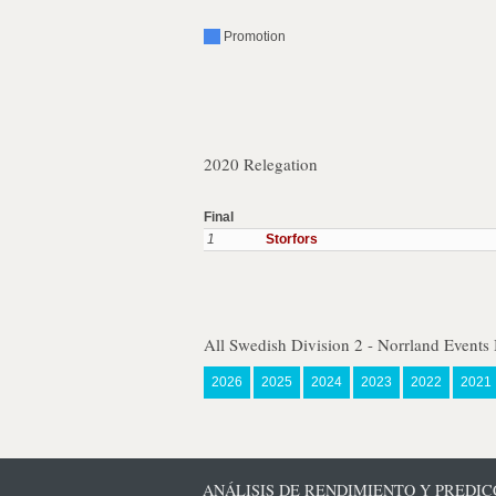
Promotion
2020 Relegation
Final
1
Storfors
All Swedish Division 2 - Norrland Events
2026
2025
2024
2023
2022
2021
ANÁLISIS DE RENDIMIENTO Y PREDICC