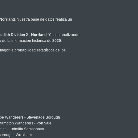
 Norrland
. Nuestra base de datos realiza un
edish Division 2 - Norrland
. Ya sea analizando
 de la información histórica de
2020
.
jor la probabilidad estadística de los
e Wanderers - Stevenage Borough
hampton Wanderers - Port Vale
oint - Ludmilla Samsonova
sbrough - Wrexham