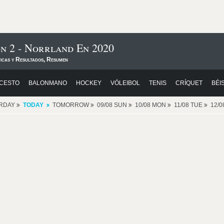
on 2 - Norrland En 2020
ticas y Resultados, Resumen
CESTO
BALONMANO
HOCKEY
VÓLEIBOL
TENIS
CRÍQUET
BÉI
RDAY
TODAY
TOMORROW
09/08 SUN
10/08 MON
11/08 TUE
12/