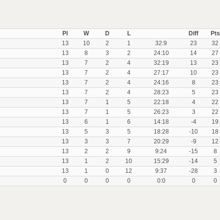
Pl
W
D
L
Diff
Pts
13
10
2
1
32:9
23
32
13
8
3
2
24:10
14
27
13
7
2
4
32:19
13
23
13
7
2
4
27:17
10
23
13
7
2
4
24:16
8
23
13
7
2
4
28:23
5
23
13
7
1
5
22:18
4
22
13
7
1
5
26:23
3
22
13
6
1
6
14:18
-4
19
13
5
3
5
18:28
-10
18
13
3
3
7
20:29
-9
12
13
2
2
9
9:24
-15
8
13
1
2
10
15:29
-14
5
13
1
0
12
9:37
-28
3
0
0
0
0
0:0
0
0