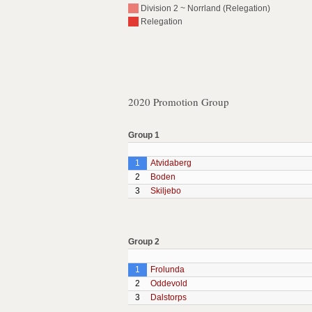
Division 2 ~ Norrland (Relegation)
Relegation
2020 Promotion Group
Group 1
1
Atvidaberg
2
Boden
3
Skiljebo
Group 2
1
Frolunda
2
Oddevold
3
Dalstorps