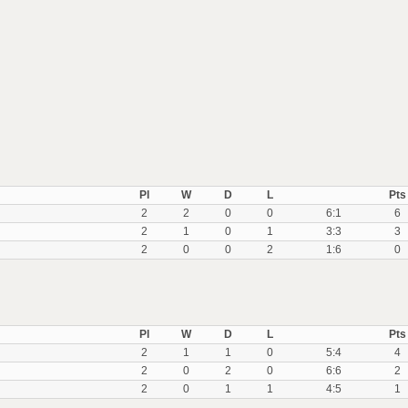
Pl
W
D
L
Pts
2
2
0
0
6:1
6
2
1
0
1
3:3
3
2
0
0
2
1:6
0
Pl
W
D
L
Pts
2
1
1
0
5:4
4
2
0
2
0
6:6
2
2
0
1
1
4:5
1