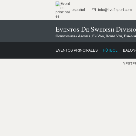
español
info@live2sport.com
Eventos De Swedish Divisi
Consejos para Apostar, En Vivo, Dónde Ver, Estadís
EVENTOS PRINCIPALES
FÚTBOL
BALON
YESTE