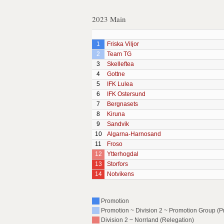
2023 Main
1
Friska Viljor
2
Team TG
3
Skelleftea
4
Gottne
5
IFK Lulea
6
IFK Ostersund
7
Bergnasets
8
Kiruna
9
Sandvik
10
Algarna-Harnosand
11
Froso
12
Ytterhogdal
13
Storfors
14
Notvikens
Promotion
Promotion ~ Division 2 ~ Promotion Group (P
Division 2 ~ Norrland (Relegation)