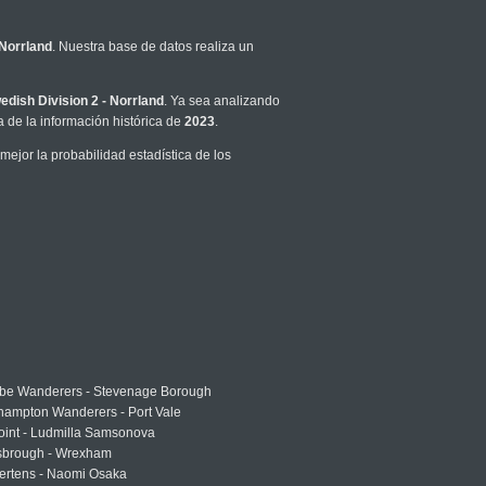
 Norrland
. Nuestra base de datos realiza un
edish Division 2 - Norrland
. Ya sea analizando
 de la información histórica de
2023
.
jor la probabilidad estadística de los
e Wanderers - Stevenage Borough
hampton Wanderers - Port Vale
oint - Ludmilla Samsonova
sbrough - Wrexham
ertens - Naomi Osaka