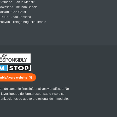
e Atmane - Jakub Mensik
Townsend - Belinda Bencic
akkari - Cori Gauff
 Ruud - Joao Fonseca
Popyrin - Thiago Augustin Tirante
en únicamente fines informativos y analíticos. No
r favor, juegue de forma responsable y solo con
ganizaciones de apoyo profesional de inmediato.