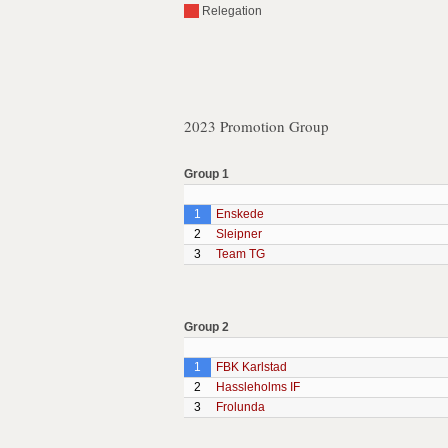
Relegation
2023 Promotion Group
Group 1
1
Enskede
2
Sleipner
3
Team TG
Group 2
1
FBK Karlstad
2
Hassleholms IF
3
Frolunda