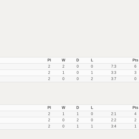
Pl
W
D
L
Pts
2
2
0
0
7:3
6
2
1
0
1
3:3
3
2
0
0
2
3:7
0
Pl
W
D
L
Pts
2
1
1
0
2:1
4
2
0
2
0
2:2
2
2
0
1
1
3:4
1