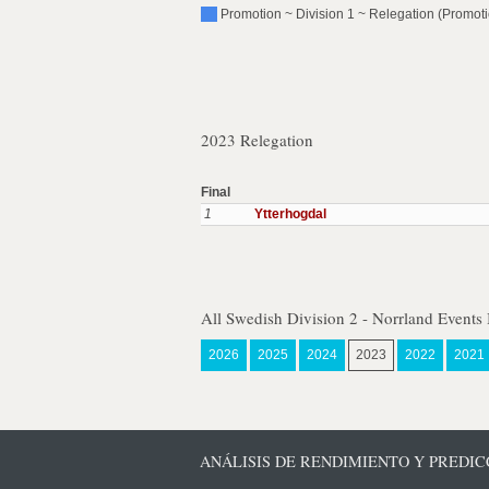
Promotion ~ Division 1 ~ Relegation (Promotio
2023 Relegation
Final
1
Ytterhogdal
All Swedish Division 2 - Norrland Events
2026
2025
2024
2023
2022
2021
ANÁLISIS DE RENDIMIENTO Y PREDICC