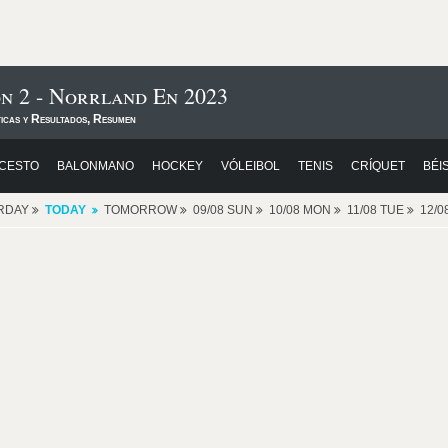
on 2 - Norrland En 2023
ticas y Resultados, Resumen
CESTO
BALONMANO
HOCKEY
VÓLEIBOL
TENIS
CRÍQUET
BÉI
RDAY
TODAY
TOMORROW
09/08 SUN
10/08 MON
11/08 TUE
12/