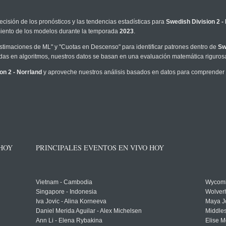
ecisión de los pronósticos y las tendencias estadísticas para
Swedish Division 2 -
imiento de los modelos durante la temporada
2023
.
timaciones de ML" y "Cuotas en Descenso" para identificar patrones dentro de
Sw
as en algoritmos, nuestros datos se basan en una evaluación matemática rigurosa
on 2 - Norrland
y aproveche nuestros análisis basados en datos para comprender me
 HOY
PRINCIPALES EVENTOS EN VIVO HOY
Vietnam - Cambodia
Wycomb
Singapore - Indonesia
Wolver
Iva Jovic - Alina Korneeva
Maya J
Daniel Merida Aguilar - Alex Michelsen
Middle
Ann Li - Elena Rybakina
Elise M