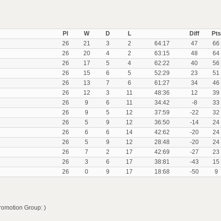
Pl
W
D
L
Diff
Pts
26
21
3
2
64:17
47
66
26
20
4
2
63:15
48
64
26
17
5
4
62:22
40
56
26
15
6
5
52:29
23
51
26
13
7
6
61:27
34
46
26
12
3
11
48:36
12
39
26
9
6
11
34:42
-8
33
26
9
5
12
37:59
-22
32
26
5
9
12
36:50
-14
24
26
6
6
14
42:62
-20
24
26
5
9
12
28:48
-20
24
26
7
2
17
42:69
-27
23
26
3
6
17
38:81
-43
15
26
0
9
17
18:68
-50
9
romotion Group: )