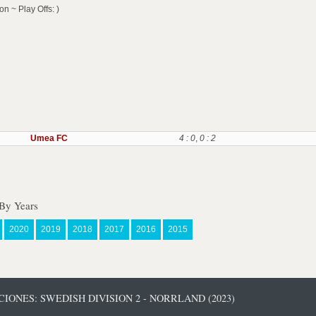
n ~ Play Offs: )
Umea FC
4 : 0
,
0 : 2
 By Years
2020
2019
2018
2017
2016
2015
IONES: SWEDISH DIVISION 2 - NORRLAND (2023)