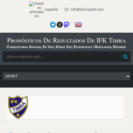
español
info@live2sport.com
Pronósticos De Resultados De IFK Timra
Consejos para Apostar, En Vivo, Dónde Ver, Estadísticas y Resultados, Resumen