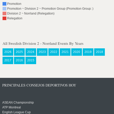
Promotion
Promotion ~ Division 2 ~ Promotion Group (Promotion Group: )
Division 2 ~ Norrland (Relegation)
Relegation
All Swedish Division 2 - Norrland Events By Years
2026
2025
2024
2023
2022
2021
2020
2019
2018
2017
2016
2015
PRINCIPALES CONSEJOS DEPORTIVOS HOY
ASEAN Championship
ATP Montreal
English League Cup