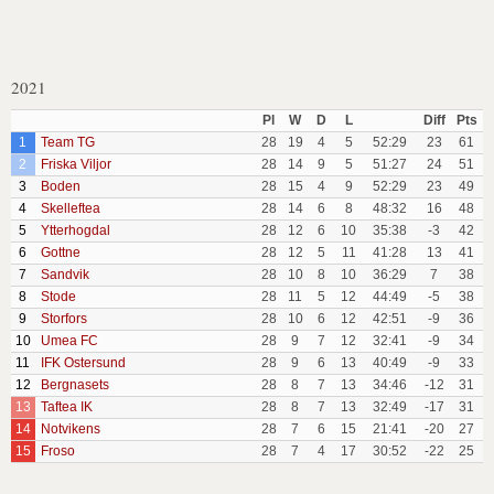
2021
Pl
W
D
L
Diff
Pts
1
Team TG
28
19
4
5
52:29
23
61
2
Friska Viljor
28
14
9
5
51:27
24
51
3
Boden
28
15
4
9
52:29
23
49
4
Skelleftea
28
14
6
8
48:32
16
48
5
Ytterhogdal
28
12
6
10
35:38
-3
42
6
Gottne
28
12
5
11
41:28
13
41
7
Sandvik
28
10
8
10
36:29
7
38
8
Stode
28
11
5
12
44:49
-5
38
9
Storfors
28
10
6
12
42:51
-9
36
10
Umea FC
28
9
7
12
32:41
-9
34
11
IFK Ostersund
28
9
6
13
40:49
-9
33
12
Bergnasets
28
8
7
13
34:46
-12
31
13
Taftea IK
28
8
7
13
32:49
-17
31
14
Notvikens
28
7
6
15
21:41
-20
27
15
Froso
28
7
4
17
30:52
-22
25