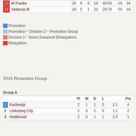
13
IK Franke
26
6
6
14
40:59
-19
24
14
Vasteras IK
26
5
1
20
28:78
-50
16
Promotion
Promotion ~ Division 2 ~ Promotion Group
Division 2 ~ Norra Svealand (Relegation)
Relegation
2016 Promotion Group
Group A
Pl
W
D
L
Pts
1
Karlbergs
2
1
1
0
2:1
4
2
Linkoping City
2
0
2
0
1:1
2
3
Hudiksvall
2
0
1
1
2:3
1