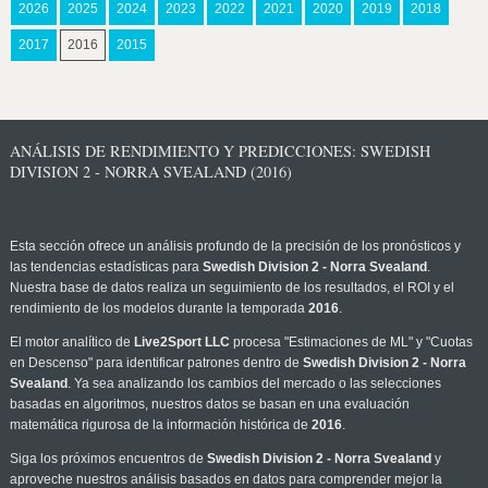
2026
2025
2024
2023
2022
2021
2020
2019
2018
2017
2016
2015
ANÁLISIS DE RENDIMIENTO Y PREDICCIONES: SWEDISH
DIVISION 2 - NORRA SVEALAND (2016)
Esta sección ofrece un análisis profundo de la precisión de los pronósticos y
las tendencias estadísticas para
Swedish Division 2 - Norra Svealand
.
Nuestra base de datos realiza un seguimiento de los resultados, el ROI y el
rendimiento de los modelos durante la temporada
2016
.
El motor analítico de
Live2Sport LLC
procesa "Estimaciones de ML" y "Cuotas
en Descenso" para identificar patrones dentro de
Swedish Division 2 - Norra
Svealand
. Ya sea analizando los cambios del mercado o las selecciones
basadas en algoritmos, nuestros datos se basan en una evaluación
matemática rigurosa de la información histórica de
2016
.
Siga los próximos encuentros de
Swedish Division 2 - Norra Svealand
y
aproveche nuestros análisis basados en datos para comprender mejor la