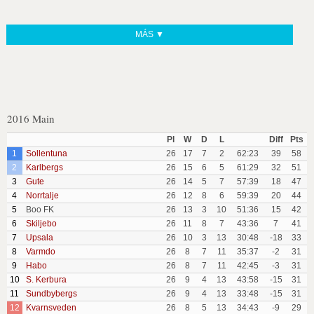
MÁS ▼
2016 Main
Pl
W
D
L
Diff
Pts
1
Sollentuna
26
17
7
2
62:23
39
58
2
Karlbergs
26
15
6
5
61:29
32
51
3
Gute
26
14
5
7
57:39
18
47
4
Norrtalje
26
12
8
6
59:39
20
44
5
Boo FK
26
13
3
10
51:36
15
42
6
Skiljebo
26
11
8
7
43:36
7
41
7
Upsala
26
10
3
13
30:48
-18
33
8
Varmdo
26
8
7
11
35:37
-2
31
9
Habo
26
8
7
11
42:45
-3
31
10
S. Kerbura
26
9
4
13
43:58
-15
31
11
Sundbybergs
26
9
4
13
33:48
-15
31
12
Kvarnsveden
26
8
5
13
34:43
-9
29