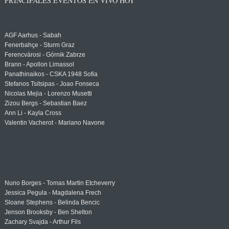
PRINCIPALES EVENTOS EN VIVO HOY
AGF Aarhus - Sabah
Fenerbahçe - Sturm Graz
Ferencvárosi - Górnik Zabrze
Brann - Apollon Limassol
Panathinaikos - CSKA 1948 Sofia
Stefanos Tsitsipas - Joao Fonseca
Nicolas Mejia - Lorenzo Musetti
Zizou Bergs - Sebastian Baez
Ann Li - Kayla Cross
Valentin Vacherot - Mariano Navone
Nuno Borges - Tomas Martin Etcheverry
Jessica Pegula - Magdalena Frech
Sloane Stephens - Belinda Bencic
Jenson Brooksby - Ben Shelton
Zachary Svajda - Arthur Fils