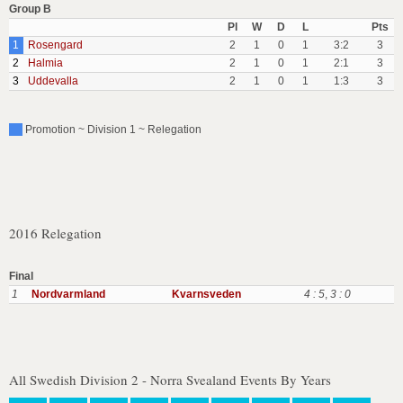
Group B
Pl
W
D
L
Pts
1
Rosengard
2
1
0
1
3:2
3
2
Halmia
2
1
0
1
2:1
3
3
Uddevalla
2
1
0
1
1:3
3
Promotion ~ Division 1 ~ Relegation
2016 Relegation
Final
1
Nordvarmland
Kvarnsveden
4 : 5
,
3 : 0
All Swedish Division 2 - Norra Svealand Events By Years