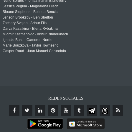
Nuno Borges - Tomas Martin Etcheverry
Jessica Pegula - Magdalena Frech
Sloane Stephens - Belinda Bencic
Jenson Brooksby - Ben Shelton
Zachary Svajda - Arthur Fils
Darya Kasatkina - Elena Rybakina
Miomir Kecmanovic - Arthur Rinderknech
Ignacio Buse - Cameron Norrie
Marie Bouzkova - Taylor Townsend
Casper Ruud - Juan Manuel Cerundolo
REDES SOCIALES