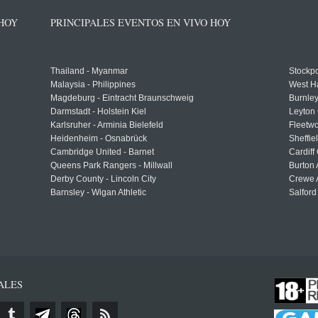
 HOY
PRINCIPALES EVENTOS EN VIVO HOY
Thailand - Myanmar
Stockpo
Malaysia - Philippines
West H
Magdeburg - Eintracht Braunschweig
Burnley
Darmstadt - Holstein Kiel
Leyton 
Karlsruher - Arminia Bielefeld
Fleetwo
Heidenheim - Osnabrück
Sheffi
Cambridge United - Barnet
Cardiff
Queens Park Rangers - Millwall
Burton 
Derby County - Lincoln City
Crewe A
Barnsley - Wigan Athletic
Salford
ALES