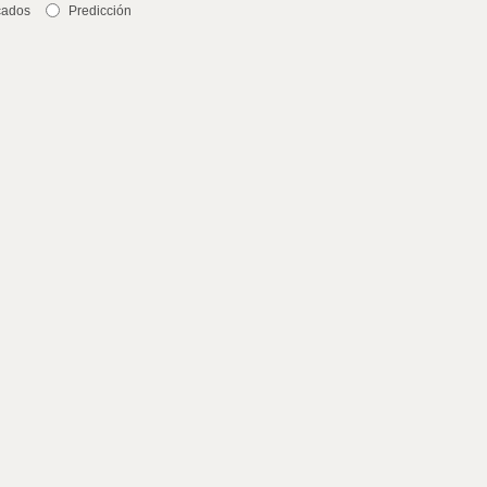
cados
Predicción