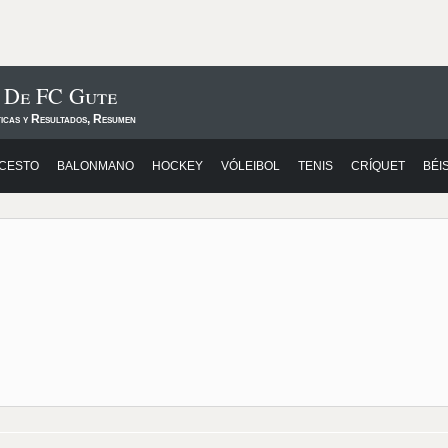
s De FC Gute
ticas y Resultados, Resumen
CESTO
BALONMANO
HOCKEY
VÓLEIBOL
TENIS
CRÍQUET
BÉI