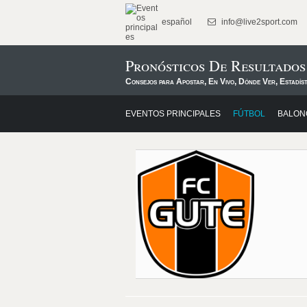
español
info@live2sport.com
Pronósticos De Resultado
Consejos para Apostar, En Vivo, Dónde Ver, Estadís
EVENTOS PRINCIPALES
FÚTBOL
BALON