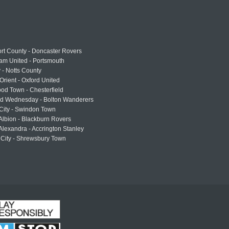
rt County - Doncaster Rovers
am United - Portsmouth
 - Notts County
Orient - Oxford United
od Town - Chesterfield
eld Wednesday - Bolton Wanderers
 City - Swindon Town
Albion - Blackburn Rovers
lexandra - Accrington Stanley
 City - Shrewsbury Town