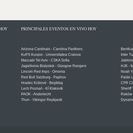
 HOY
PRINCIPALES EVENTOS EN VIVO HOY
Arizona Cardinals - Carolina Panthers
Benfica
KuPS Kuopio - Universitatea Craiova
Inter T
Maccabi Tel Aviv - CSKA Sofia
Jablon
Jagiellonia Białystok - Glasgow Rangers
HJK - M
Lincoln Red Imps - Omonia
Noah Y
Red Bull Salzburg - Paphos
Paide 
Hradec Králové - Beşiktaş
CFR Cl
Lech Poznań - KÍ Klaksvík
Sheriff 
PAOK - Anderlecht
Raków 
Thun - Vikingur Reykjavik
Dynamo