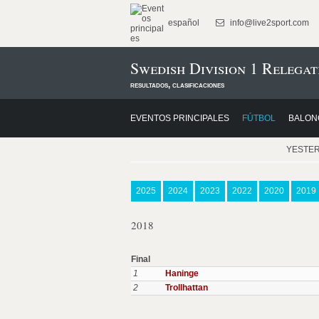
español
info@live2sport.com
Swedish Division 1 Relegat
resultados, clasificaciones
EVENTOS PRINCIPALES
FÚTBOL
BALON
YESTE
2025
2024
2023
2022
2020
2019
2018
Final
1
Haninge
2
Trollhattan