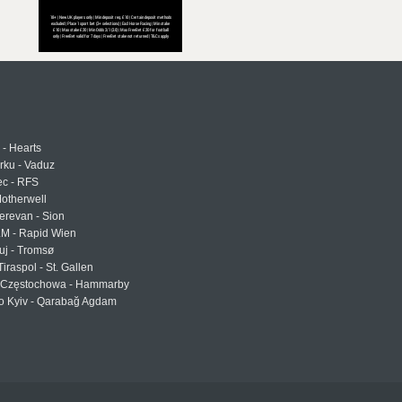
 - Hearts
urku - Vaduz
ec - RFS
otherwell
erevan - Sion
LM - Rapid Wien
uj - Tromsø
Tiraspol - St. Gallen
Częstochowa - Hammarby
 Kyiv - Qarabağ Agdam