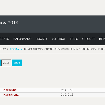
ion 2018
CESTO
BALONMANO
HOCKEY
VÓLEIBOL
TENIS
CRÍQUET
BÉI
RDAY
TODAY
TOMORROW
08/08 SAT
09/08 SUN
10/08 MON
11/0
2018
2016
Karlslund
0 : 1
,
2 : 2
Karlskrona
2 : 2
,
2 : 1