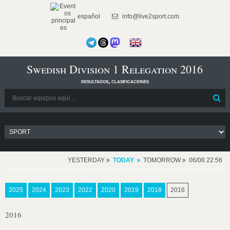
español
info@live2sport.com
Swedish Division 1 Relegation 2016
resultados, clasificaciones
YESTERDAY
TODAY
TOMORROW
06/08 22:56
2025
2024
2023
2022
2020
2019
2018
2016
2016