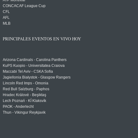
ATP Montreal
CONCACAF League Cup
CFL
AFL
MLB
PRINCIPALES EVENTOS EN VIVO HOY
Arizona Cardinals - Carolina Panthers
KuPS Kuopio - Universitatea Craiova
Maccabi Tel Aviv - CSKA Sofia
Jagiellonia Białystok - Glasgow Rangers
Lincoln Red Imps - Omonia
Red Bull Salzburg - Paphos
Hradec Králové - Beşiktaş
Lech Poznań - KÍ Klaksvík
PAOK - Anderlecht
Thun - Vikingur Reykjavik