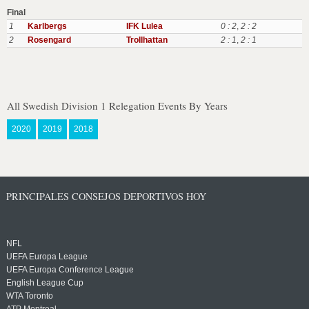
Final
1
Karlbergs
IFK Lulea
0 : 2
,
2 : 2
2
Rosengard
Trollhattan
2 : 1
,
2 : 1
All Swedish Division 1 Relegation Events By Years
2020
2019
2018
PRINCIPALES CONSEJOS DEPORTIVOS HOY
NFL
UEFA Europa League
UEFA Europa Conference League
English League Cup
WTA Toronto