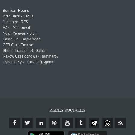
Benfica - Hearts
Inter Turku - Vaduz
Jablonec - RFS
HJK - Motherwell
Noah Yerevan - Sion
Paide LM - Rapid Wien
CFR Cluj - Tromsø
Sheriff Tiraspol - St. Gallen
Raków Częstochowa - Hammarby
Dynamo Kyiv - Qarabağ Agdam
REDES SOCIALES