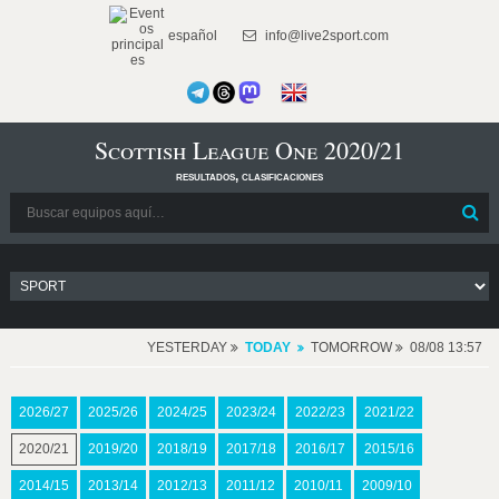
español
info@live2sport.com
Scottish League One 2020/21
resultados, clasificaciones
YESTERDAY
TODAY
TOMORROW
08/08 13:57
2026/27
2025/26
2024/25
2023/24
2022/23
2021/22
2020/21
2019/20
2018/19
2017/18
2016/17
2015/16
2014/15
2013/14
2012/13
2011/12
2010/11
2009/10