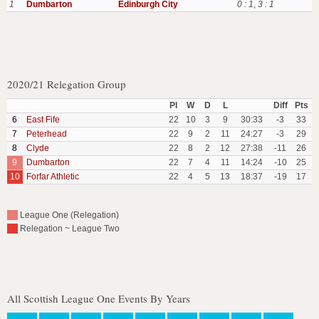
1
Dumbarton
Edinburgh City
0 : 1
,
3 : 1
2020/21 Relegation Group
Pl
W
D
L
Diff
Pts
6
East Fife
22
10
3
9
30:33
-3
33
7
Peterhead
22
9
2
11
24:27
-3
29
8
Clyde
22
8
2
12
27:38
-11
26
9
Dumbarton
22
7
4
11
14:24
-10
25
10
Forfar Athletic
22
4
5
13
18:37
-19
17
League One (Relegation)
Relegation ~ League Two
All Scottish League One Events By Years