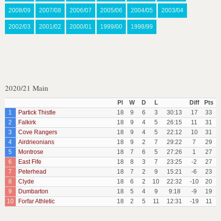
2008/09
2007/08
2006/07
2005/06
2004/05
2003/04
2002/03
2001/02
2000/01
1999/00
1998/99
2020/21 Main
Pl
W
D
L
Diff
Pts
1
Partick Thistle
18
9
6
3
30:13
17
33
2
Falkirk
18
9
4
5
26:15
11
31
3
Cove Rangers
18
9
4
5
22:12
10
31
4
Airdrieonians
18
9
2
7
29:22
7
29
5
Montrose
18
7
6
5
27:26
1
27
6
East Fife
18
8
3
7
23:25
-2
27
7
Peterhead
18
7
2
9
15:21
-6
23
8
Clyde
18
6
2
10
22:32
-10
20
9
Dumbarton
18
5
4
9
9:18
-9
19
10
Forfar Athletic
18
2
5
11
12:31
-19
11