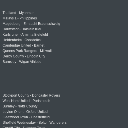
Thailand - Myanmar
Malaysia - Philippines
Magdeburg - Eintracht Braunschweig
Darmstadt - Holstein Kiel
Karlsruher - Arminia Bielefeld
Heidenheim - Osnabrück
Cambridge United - Barnet
Queens Park Rangers - Millwall
Derby County - Lincoln City
Barnsley - Wigan Athletic
Stockport County - Doncaster Rovers
West Ham United - Portsmouth
Burnley - Notts County
Leyton Orient - Oxford United
Fleetwood Town - Chesterfield
Sheffield Wednesday - Bolton Wanderers