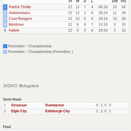
Pl
W
D
L
Diff
Pts
1
Partick Thistle
22
11
7
4
40:18
22
40
2
Airdrieonians
22
12
2
8
35:24
11
38
3
Cove Rangers
22
10
6
6
28:18
10
36
4
Montrose
22
9
6
7
33:33
0
33
5
Falkirk
22
9
5
8
29:26
3
32
Promotion ~ Championship
Promotion ~ Championship (Promotion: )
2020/21 Relegation
Semi-finals
1
Stranraer
Dumbarton
0 : 1
,
0 : 0
2
Elgin City
Edinburgh City
2 : 2
,
0 : 1
Final