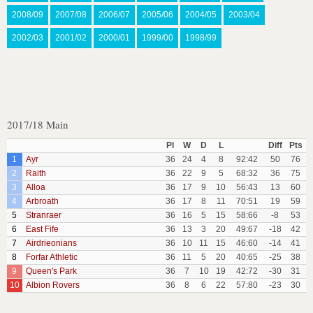
2008/09
2007/08
2006/07
2005/06
2004/05
2003/04
2002/03
2001/02
2000/01
1999/00
1998/99
2017/18 Main
Pl
W
D
L
Diff
Pts
1
Ayr
36
24
4
8
92:42
50
76
2
Raith
36
22
9
5
68:32
36
75
3
Alloa
36
17
9
10
56:43
13
60
4
Arbroath
36
17
8
11
70:51
19
59
5
Stranraer
36
16
5
15
58:66
-8
53
6
East Fife
36
13
3
20
49:67
-18
42
7
Airdrieonians
36
10
11
15
46:60
-14
41
8
Forfar Athletic
36
11
5
20
40:65
-25
38
9
Queen's Park
36
7
10
19
42:72
-30
31
10
Albion Rovers
36
8
6
22
57:80
-23
30