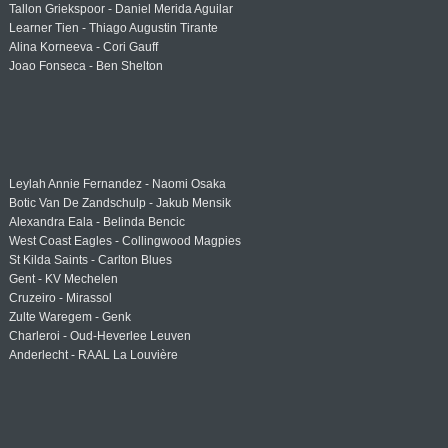
Tallon Griekspoor - Daniel Merida Aguilar
Learner Tien - Thiago Augustin Tirante
Alina Korneeva - Cori Gauff
Joao Fonseca - Ben Shelton
Leylah Annie Fernandez - Naomi Osaka
Botic Van De Zandschulp - Jakub Mensik
Alexandra Eala - Belinda Bencic
West Coast Eagles - Collingwood Magpies
St Kilda Saints - Carlton Blues
Gent - KV Mechelen
Cruzeiro - Mirassol
Zulte Waregem - Genk
Charleroi - Oud-Heverlee Leuven
Anderlecht - RAAL La Louvière