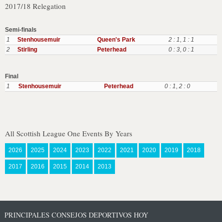
2017/18 Relegation
Semi-finals
1
Stenhousemuir
Queen's Park
2 : 1
,
1 : 1
2
Stirling
Peterhead
0 : 3
,
0 : 1
Final
1
Stenhousemuir
Peterhead
0 : 1
,
2 : 0
All Scottish League One Events By Years
2026
2025
2024
2023
2022
2021
2020
2019
2018
2017
2016
2015
2014
2013
PRINCIPALES CONSEJOS DEPORTIVOS HOY