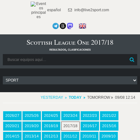
español
info@live2sport.com
Scottish League One 2017/18
resultados, clasificaciones
YESTERDAY
TODAY
TOMORROW
09/08 12:14
2026/27
2025/26
2024/25
2023/24
2022/23
2021/22
2020/21
2019/20
2018/19
2017/18
2016/17
2015/16
2014/15
2013/14
2012/13
2011/12
2010/11
2009/10