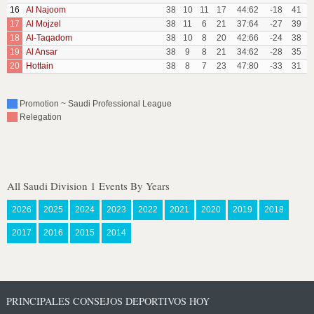
16
Al Najoom
38
10
11
17
44:62
-18
41
17
Al Mojzel
38
11
6
21
37:64
-27
39
18
Al-Taqadom
38
10
8
20
42:66
-24
38
19
Al Ansar
38
9
8
21
34:62
-28
35
20
Hottain
38
8
7
23
47:80
-33
31
Promotion ~ Saudi Professional League
Relegation
All Saudi Division 1 Events By Years
2026
2025
2024
2023
2022
2021
2020
2019
2018
2017
2016
2015
2014
PRINCIPALES CONSEJOS DEPORTIVOS HOY