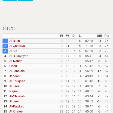
2019/20
Pl
W
D
L
Diff
Pts
1
Al Batin
38
22
10
6
52:28
24
76
2
Al Qadisiya
38
21
12
5
71:38
33
75
3
Al Ain
38
19
15
4
57:29
28
72
4
Al Bukayriyah
38
17
13
8
65:41
24
64
5
Al-Nahda
38
16
12
10
55:47
8
60
6
Ohod
38
15
12
11
51:42
9
57
7
Al Jabalain
38
15
12
11
56:39
17
57
8
Jeddah
38
15
9
14
49:49
0
54
9
Al Thuqbah
38
14
11
13
61:46
15
53
10
Al Taee
38
12
12
14
40:38
2
48
11
Najran
38
12
12
14
49:51
-2
48
12
Al-Shoalah
38
11
14
13
43:44
-1
47
13
Al Jeel
38
12
10
16
38:52
-14
46
14
Al-Kawkab
38
11
12
15
39:47
-8
45
15
Al Khaleej
38
10
14
14
45:50
-5
44