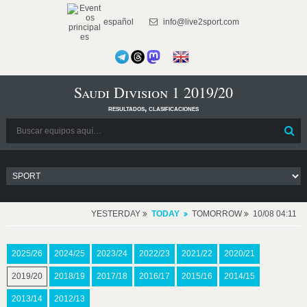
español
info@live2sport.com
Saudi Division 1 2019/20
resultados, clasificaciones
YESTERDAY
TODAY
TOMORROW
10/08 04:11
2025/26
2024/25
2023/24
2022/23
2021/22
2020/21
2019/20
2018/19
2017/18
2016/17
2015/16
2014/15
2013/14
2012/13