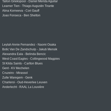
Tallon Griekspoor - Daniel Merida Aguilar
Learner Tien - Thiago Augustin Tirante
Alina Korneeva - Cori Gauff
Joao Fonseca - Ben Shelton
Leylah Annie Fernandez - Naomi Osaka
Botic Van De Zandschulp - Jakub Mensik
Alexandra Eala - Belinda Bencic
West Coast Eagles - Collingwood Magpies
St Kilda Saints - Carlton Blues
Gent - KV Mechelen
Cruzeiro - Mirassol
Zulte Waregem - Genk
Charleroi - Oud-Heverlee Leuven
Anderlecht - RAAL La Louvière