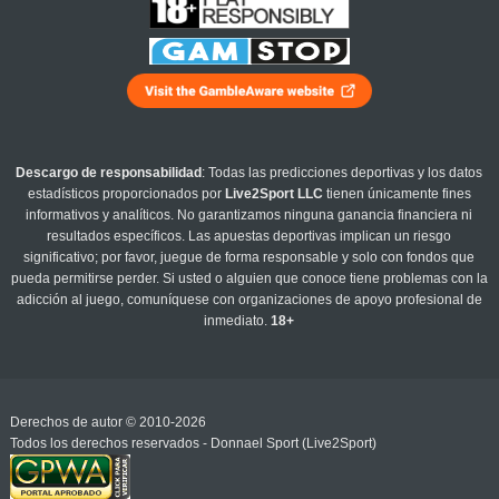
Descargo de responsabilidad
: Todas las predicciones deportivas y los datos
estadísticos proporcionados por
Live2Sport LLC
tienen únicamente fines
informativos y analíticos. No garantizamos ninguna ganancia financiera ni
resultados específicos. Las apuestas deportivas implican un riesgo
significativo; por favor, juegue de forma responsable y solo con fondos que
pueda permitirse perder. Si usted o alguien que conoce tiene problemas con la
adicción al juego, comuníquese con organizaciones de apoyo profesional de
inmediato.
18+
Derechos de autor © 2010-2026
Todos los derechos reservados - Donnael Sport (Live2Sport)