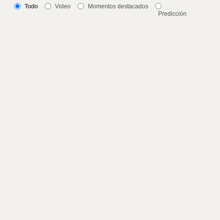
Todo
Video
Momentos destacados
Predicción