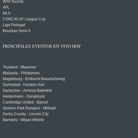
WTA Toronto
AFL
MLS
CONCACAF League Cup
Liga Portugal
Brazilian Serie A
PRINCIPALES EVENTOS EN VIVO HOY
Thailand - Myanmar
Malaysia - Philippines
Magdeburg - Eintracht Braunschweig
Darmstadt - Holstein Kiel
Karlsruher - Arminia Bielefeld
Heidenheim - Osnabrück
Cambridge United - Barnet
Queens Park Rangers - Millwall
Derby County - Lincoln City
Barnsley - Wigan Athletic