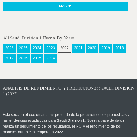
MÁS ▼
All Saudi Division 1 Events By Years
2026
2025
2024
2023
2022
2021
2020
2019
2018
2017
2016
2015
2014
ANÁLISIS DE RENDIMIENTO Y PREDICCIONES: SAUDI DIVISION
1 (2022)
Esta sección ofrece un análisis profundo de la precisión de los pronósticos y
las tendencias estadísticas para
Saudi Division 1
. Nuestra base de datos
realiza un seguimiento de los resultados, el ROI y el rendimiento de los
modelos durante la temporada
2022
.