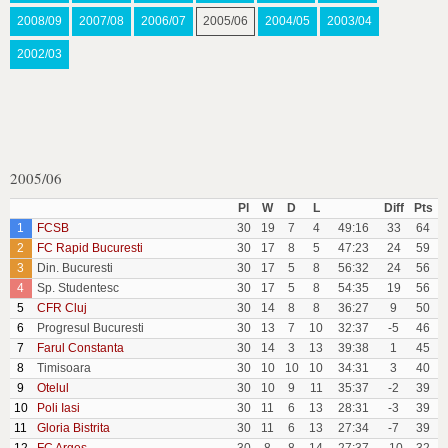
2008/09
2007/08
2006/07
2005/06
2004/05
2003/04
2002/03
2005/06
Pl
W
D
L
Diff
Pts
1
FCSB
30
19
7
4
49:16
33
64
2
FC Rapid Bucuresti
30
17
8
5
47:23
24
59
3
Din. Bucuresti
30
17
5
8
56:32
24
56
4
Sp. Studentesc
30
17
5
8
54:35
19
56
5
CFR Cluj
30
14
8
8
36:27
9
50
6
Progresul Bucuresti
30
13
7
10
32:37
-5
46
7
Farul Constanta
30
14
3
13
39:38
1
45
8
Timisoara
30
10
10
10
34:31
3
40
9
Otelul
30
10
9
11
35:37
-2
39
10
Poli Iasi
30
11
6
13
28:31
-3
39
11
Gloria Bistrita
30
11
6
13
27:34
-7
39