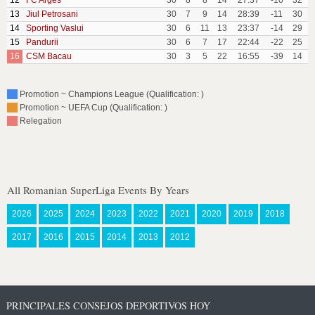
12
FC Arges
30
8
8
14
27:37
-10
32
13
Jiul Petrosani
30
7
9
14
28:39
-11
30
14
Sporting Vaslui
30
6
11
13
23:37
-14
29
15
Pandurii
30
6
7
17
22:44
-22
25
16
CSM Bacau
30
3
5
22
16:55
-39
14
Promotion ~ Champions League (Qualification: )
Promotion ~ UEFA Cup (Qualification: )
Relegation
All Romanian SuperLiga Events By Years
2026
2025
2024
2023
2022
2021
2020
2019
2018
2017
2016
2015
2014
2013
2012
PRINCIPALES CONSEJOS DEPORTIVOS HOY