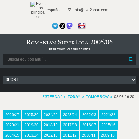
español
info@live2sport.com
Romanian SuperLiga 2005/06
resultados, clasificaciones
YESTERDAY
TODAY
TOMORROW
08/08 16:20
2026/27
2025/26
2024/25
2023/24
2022/23
2021/22
2020/21
2019/20
2018/19
2017/18
2016/17
2015/16
2014/15
2013/14
2012/13
2011/12
2010/11
2009/10