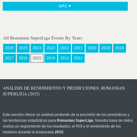
MÁS ▼
All Romanian SuperLiga Events By Years
2026
2025
2024
2023
2022
2021
2020
2019
2018
2017
2016
2015
2014
2013
2012
ANÁLISIS DE RENDIMIENTO Y PREDICCIONES: ROMANIAN
SUPERLIGA (2015)
Esta sección ofrece un análisis profundo de la precisión de los pronósticos y
las tendencias estadísticas para
Romanian SuperLiga
. Nuestra base de datos
realiza un seguimiento de los resultados, el ROI y el rendimiento de los
modelos durante la temporada
2015
.