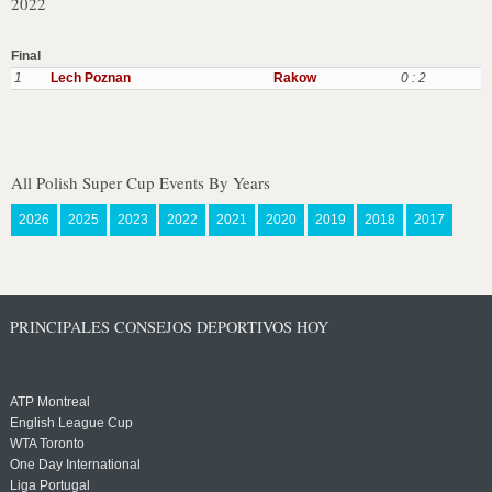
2022
Final
1
Lech Poznan
Rakow
0 : 2
All Polish Super Cup Events By Years
2026
2025
2023
2022
2021
2020
2019
2018
2017
PRINCIPALES CONSEJOS DEPORTIVOS HOY
ATP Montreal
English League Cup
WTA Toronto
One Day International
Liga Portugal