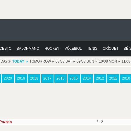
CESTO
BALONMANO
HOCKEY
VÓLEIBOL
TENIS
CRÍQUET
BÉI
RDAY
TODAY
TOMORROW
08/08 SAT
09/08 SUN
10/08 MON
11/0
2020
2019
2018
2017
2016
2015
2014
2012
2011
2010
 Poznan
1 : 2