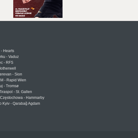
 - Hearts
urku - Vaduz
ec - RFS
otherwell
erevan - Sion
LM - Rapid Wien
uj - Tromsø
Tiraspol - St. Gallen
Częstochowa - Hammarby
 Kyiv - Qarabağ Agdam