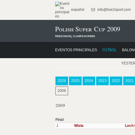
español
info@live2sport.com
Polish Super Cup 2009
resultados, clasificaciones
EVENTOS PRINCIPALES
FÚTBOL
BALON
YESTE
2026
2025
2024
2023
2022
2021
2009
2009
Final
1
Wisla
Lech