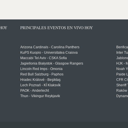
 HOY
PRINCIPALES EVENTOS EN VIVO HOY
Arizona Cardinals - Carolina Panthers
Benfica
KuPS Kuopio - Universitatea Craiova
Inter T
Maccabi Tel Aviv - CSKA Sofia
Jablon
Jagiellonia Białystok - Glasgow Rangers
HJK - M
Lincoln Red Imps - Omonia
Noah Y
Red Bull Salzburg - Paphos
Paide 
Hradec Králové - Beşiktaş
CFR Cl
Lech Poznań - KÍ Klaksvík
Sheriff 
PAOK - Anderlecht
Raków 
Thun - Vikingur Reykjavik
Dynamo