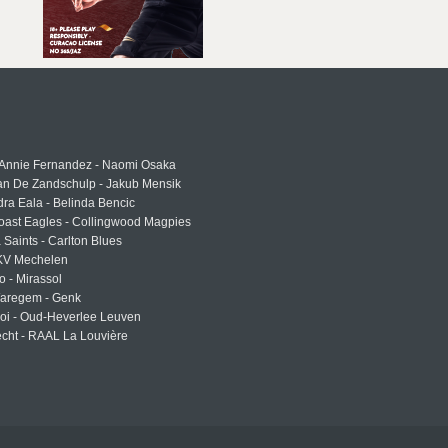
 Annie Fernandez - Naomi Osaka
an De Zandschulp - Jakub Mensik
ra Eala - Belinda Bencic
oast Eagles - Collingwood Magpies
a Saints - Carlton Blues
 KV Mechelen
o - Mirassol
Waregem - Genk
roi - Oud-Heverlee Leuven
cht - RAAL La Louvière