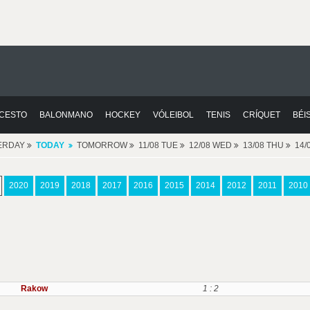
CESTO
BALONMANO
HOCKEY
VÓLEIBOL
TENIS
CRÍQUET
BÉI
ERDAY
TODAY
TOMORROW
11/08 TUE
12/08 WED
13/08 THU
14/
2020
2019
2018
2017
2016
2015
2014
2012
2011
2010
Rakow
1 : 2