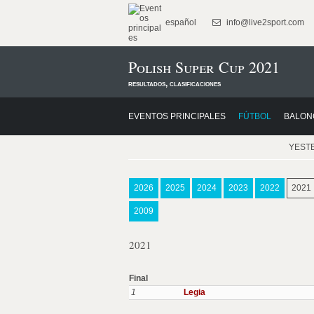
español
info@live2sport.com
Polish Super Cup 2021
resultados, clasificaciones
EVENTOS PRINCIPALES
FÚTBOL
BALON
YEST
2026
2025
2024
2023
2022
2021
2009
2021
Final
1
Legia