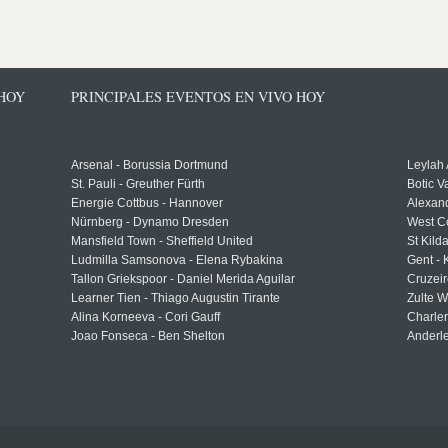
 HOY
PRINCIPALES EVENTOS EN VIVO HOY
Arsenal - Borussia Dortmund
Leylah
St. Pauli - Greuther Fürth
Botic V
Energie Cottbus - Hannover
Alexand
Nürnberg - Dynamo Dresden
West C
Mansfield Town - Sheffield United
St Kild
Ludmilla Samsonova - Elena Rybakina
Gent -
Tallon Griekspoor - Daniel Merida Aguilar
Cruzeir
Learner Tien - Thiago Augustin Tirante
Zulte 
Alina Korneeva - Cori Gauff
Charle
Joao Fonseca - Ben Shelton
Anderle