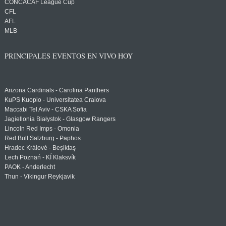
CONCACAF League Cup
CFL
AFL
MLB
PRINCIPALES EVENTOS EN VIVO HOY
Arizona Cardinals - Carolina Panthers
KuPS Kuopio - Universitatea Craiova
Maccabi Tel Aviv - CSKA Sofia
Jagiellonia Białystok - Glasgow Rangers
Lincoln Red Imps - Omonia
Red Bull Salzburg - Paphos
Hradec Králové - Beşiktaş
Lech Poznań - KÍ Klaksvík
PAOK - Anderlecht
Thun - Vikingur Reykjavik