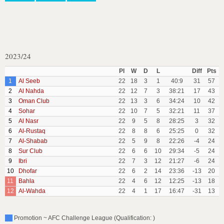
2023/24
Pl
W
D
L
Diff
Pts
1
Al Seeb
22
18
3
1
40:9
31
57
2
Al Nahda
22
12
7
3
38:21
17
43
3
Oman Club
22
13
3
6
34:24
10
42
4
Sohar
22
10
7
5
32:21
11
37
5
Al Nasr
22
9
5
8
28:25
3
32
6
Al-Rustaq
22
8
8
6
25:25
0
32
7
Al-Shabab
22
5
9
8
22:26
-4
24
8
Sur Club
22
6
6
10
29:34
-5
24
9
Ibri
22
7
3
12
21:27
-6
24
10
Dhofar
22
6
2
14
23:36
-13
20
11
Bahla
22
4
6
12
12:25
-13
18
12
Al-Wahda
22
4
1
17
16:47
-31
13
Promotion ~ AFC Challenge League (Qualification: )