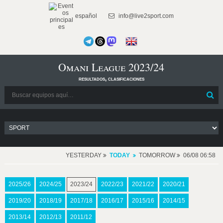
español
info@live2sport.com
Omani League 2023/24
resultados, clasificaciones
YESTERDAY
TODAY
TOMORROW
06/08 06:58
2025/26
2024/25
2023/24
2022/23
2021/22
2020/21
2019/20
2018/19
2017/18
2016/17
2015/16
2014/15
2013/14
2012/13
2011/12