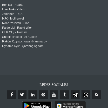
Benfica - Hearts
Inter Turku - Vaduz
Jablonec - RFS
HJK - Motherwell
Noah Yerevan - Sion
Paide LM - Rapid Wien
CFR Cluj - Tromsø
Sheriff Tiraspol - St. Gallen
Raków Częstochowa - Hammarby
Dynamo Kyiv - Qarabağ Agdam
REDES SOCIALES