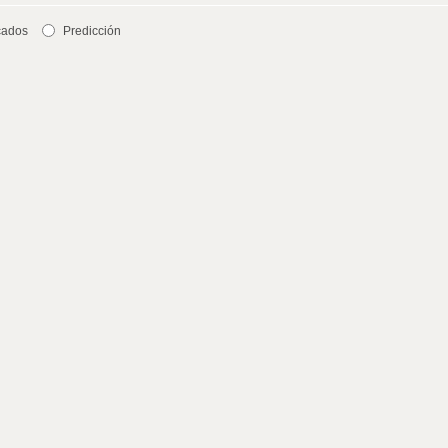
cados
Predicción