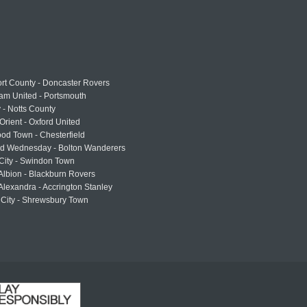
rt County - Doncaster Rovers
am United - Portsmouth
 - Notts County
Orient - Oxford United
od Town - Chesterfield
eld Wednesday - Bolton Wanderers
 City - Swindon Town
Albion - Blackburn Rovers
lexandra - Accrington Stanley
 City - Shrewsbury Town