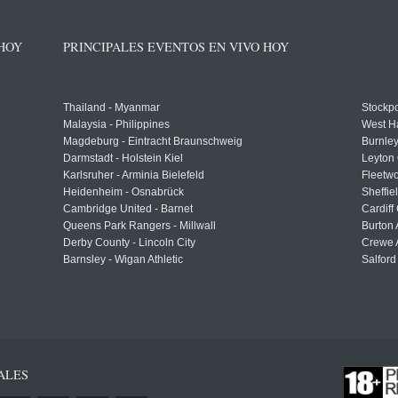
 HOY
PRINCIPALES EVENTOS EN VIVO HOY
Thailand - Myanmar
Stockpo
Malaysia - Philippines
West H
Magdeburg - Eintracht Braunschweig
Burnley
Darmstadt - Holstein Kiel
Leyton 
Karlsruher - Arminia Bielefeld
Fleetwo
Heidenheim - Osnabrück
Sheffi
Cambridge United - Barnet
Cardiff
Queens Park Rangers - Millwall
Burton 
Derby County - Lincoln City
Crewe A
Barnsley - Wigan Athletic
Salford
ALES