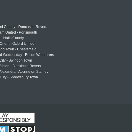
rt County - Doncaster Rovers
am United - Portsmouth
 - Notts County
Orient - Oxford United
od Town - Chesterfield
eld Wednesday - Bolton Wanderers
 City - Swindon Town
Albion - Blackburn Rovers
lexandra - Accrington Stanley
 City - Shrewsbury Town