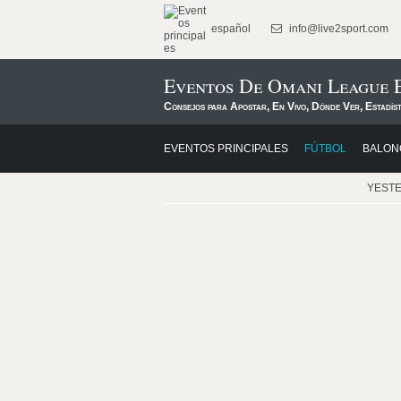
español
info@live2sport.com
Eventos De Omani League 
Consejos para Apostar, En Vivo, Dónde Ver, Estadís
EVENTOS PRINCIPALES
FÚTBOL
BALON
YEST