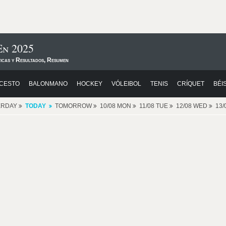
En 2025
ticas y Resultados, Resumen
CESTO
BALONMANO
HOCKEY
VÓLEIBOL
TENIS
CRÍQUET
BÉI
ERDAY
TODAY
TOMORROW
10/08 MON
11/08 TUE
12/08 WED
13/