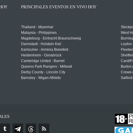
 HOY
PRINCIPALES EVENTOS EN VIVO HOY
Thailand - Myanmar
Stockpo
Malaysia - Philippines
West H
Magdeburg - Eintracht Braunschweig
Burnley
Darmstadt - Holstein Kiel
Leyton 
Karlsruher - Arminia Bielefeld
Fleetwo
Heidenheim - Osnabrück
Sheffi
Cambridge United - Barnet
Cardiff
Queens Park Rangers - Millwall
Burton 
Derby County - Lincoln City
Crewe A
Barnsley - Wigan Athletic
Salford
ALES