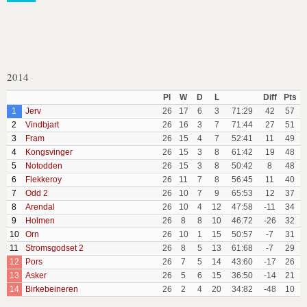
2014
Pl
W
D
L
Diff
Pts
1
Jerv
26
17
6
3
71:29
42
57
2
Vindbjart
26
16
3
7
71:44
27
51
3
Fram
26
15
4
7
52:41
11
49
4
Kongsvinger
26
15
3
8
61:42
19
48
5
Notodden
26
15
3
8
50:42
8
48
6
Flekkeroy
26
11
7
8
56:45
11
40
7
Odd 2
26
10
7
9
65:53
12
37
8
Arendal
26
10
4
12
47:58
-11
34
9
Holmen
26
8
8
10
46:72
-26
32
10
Orn
26
10
1
15
50:57
-7
31
11
Stromsgodset 2
26
8
5
13
61:68
-7
29
12
Pors
26
7
5
14
43:60
-17
26
13
Asker
26
5
6
15
36:50
-14
21
14
Birkebeineren
26
2
4
20
34:82
-48
10