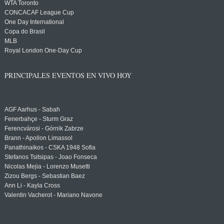
WTA Toronto
CONCACAF League Cup
One Day International
Copa do Brasil
MLB
Royal London One-Day Cup
PRINCIPALES EVENTOS EN VIVO HOY
AGF Aarhus - Sabah
Fenerbahçe - Sturm Graz
Ferencvárosi - Górnik Zabrze
Brann - Apollon Limassol
Panathinaikos - CSKA 1948 Sofia
Stefanos Tsitsipas - Joao Fonseca
Nicolas Mejia - Lorenzo Musetti
Zizou Bergs - Sebastian Baez
Ann Li - Kayla Cross
Valentin Vacherot - Mariano Navone