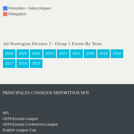
Promotion ~ Adeccoligaen
Relegation
All Norwegian Division 2 - Group 1 Events By Years
2026
2025
2024
2023
2022
2021
2020
2019
2018
2017
2016
2015
PRINCIPALES CONSEJOS DEPORTIVOS HOY
NFL
UEFA Europa League
UEFA Europa Conference League
English League Cup