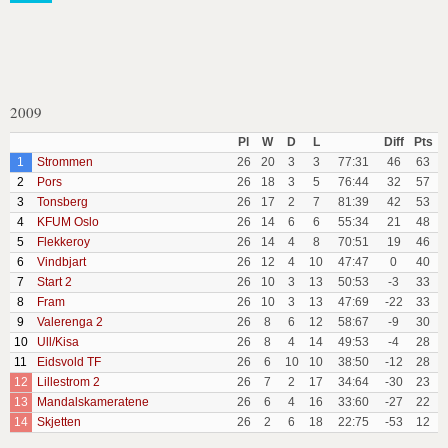
2009
Pl
W
D
L
Diff
Pts
1
Strommen
26
20
3
3
77:31
46
63
2
Pors
26
18
3
5
76:44
32
57
3
Tonsberg
26
17
2
7
81:39
42
53
4
KFUM Oslo
26
14
6
6
55:34
21
48
5
Flekkeroy
26
14
4
8
70:51
19
46
6
Vindbjart
26
12
4
10
47:47
0
40
7
Start 2
26
10
3
13
50:53
-3
33
8
Fram
26
10
3
13
47:69
-22
33
9
Valerenga 2
26
8
6
12
58:67
-9
30
10
Ull/Kisa
26
8
4
14
49:53
-4
28
11
Eidsvold TF
26
6
10
10
38:50
-12
28
12
Lillestrom 2
26
7
2
17
34:64
-30
23
13
Mandalskameratene
26
6
4
16
33:60
-27
22
14
Skjetten
26
2
6
18
22:75
-53
12