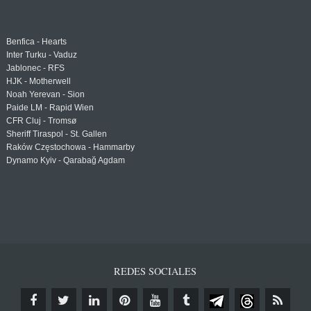
Benfica - Hearts
Inter Turku - Vaduz
Jablonec - RFS
HJK - Motherwell
Noah Yerevan - Sion
Paide LM - Rapid Wien
CFR Cluj - Tromsø
Sheriff Tiraspol - St. Gallen
Raków Częstochowa - Hammarby
Dynamo Kyiv - Qarabağ Agdam
REDES SOCIALES