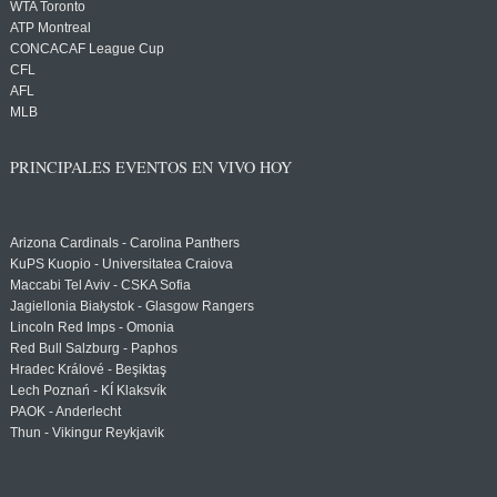
WTA Toronto
ATP Montreal
CONCACAF League Cup
CFL
AFL
MLB
PRINCIPALES EVENTOS EN VIVO HOY
Arizona Cardinals - Carolina Panthers
KuPS Kuopio - Universitatea Craiova
Maccabi Tel Aviv - CSKA Sofia
Jagiellonia Białystok - Glasgow Rangers
Lincoln Red Imps - Omonia
Red Bull Salzburg - Paphos
Hradec Králové - Beşiktaş
Lech Poznań - KÍ Klaksvík
PAOK - Anderlecht
Thun - Vikingur Reykjavik