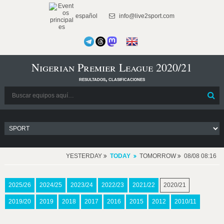
español
info@live2sport.com
Nigerian Premier League 2020/21
resultados, clasificaciones
YESTERDAY
TODAY
TOMORROW
08/08 08:16
2025/26
2024/25
2023/24
2022/23
2021/22
2020/21
2019/20
2019
2018
2017
2016
2015
2012
2010/11