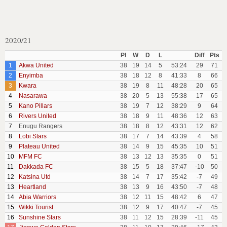
2020/21
Pl
W
D
L
Diff
Pts
1
Akwa United
38
19
14
5
53:24
29
71
2
Enyimba
38
18
12
8
41:33
8
66
3
Kwara
38
19
8
11
48:28
20
65
4
Nasarawa
38
20
5
13
55:38
17
65
5
Kano Pillars
38
19
7
12
38:29
9
64
6
Rivers United
38
18
9
11
48:36
12
63
7
Enugu Rangers
38
18
8
12
43:31
12
62
8
Lobi Stars
38
17
7
14
43:39
4
58
9
Plateau United
38
14
9
15
45:35
10
51
10
MFM FC
38
13
12
13
35:35
0
51
11
Dakkada FC
38
15
5
18
37:47
-10
50
12
Katsina Utd
38
14
7
17
35:42
-7
49
13
Heartland
38
13
9
16
43:50
-7
48
14
Abia Warriors
38
12
11
15
48:42
6
47
15
Wikki Tourist
38
12
9
17
40:47
-7
45
16
Sunshine Stars
38
11
12
15
28:39
-11
45