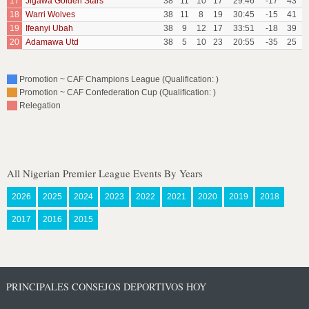
17
Jigawa Golden Stars
38
11
10
17
29:46
-17
43
18
Warri Wolves
38
11
8
19
30:45
-15
41
19
Ifeanyi Ubah
38
9
12
17
33:51
-18
39
20
Adamawa Utd
38
5
10
23
20:55
-35
25
Promotion ~ CAF Champions League (Qualification: )
Promotion ~ CAF Confederation Cup (Qualification: )
Relegation
All Nigerian Premier League Events By Years
2026
2025
2024
2023
2022
2021
2020
2019
2018
2017
2016
2015
PRINCIPALES CONSEJOS DEPORTIVOS HOY