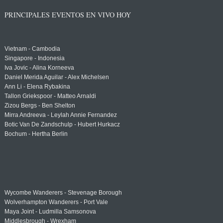
PRINCIPALES EVENTOS EN VIVO HOY
Vietnam - Cambodia
Singapore - Indonesia
Iva Jovic - Alina Korneeva
Daniel Merida Aguilar - Alex Michelsen
Ann Li - Elena Rybakina
Tallon Griekspoor - Matteo Arnaldi
Zizou Bergs - Ben Shelton
Mirra Andreeva - Leylah Annie Fernandez
Botic Van De Zandschulp - Hubert Hurkacz
Bochum - Hertha Berlin
Wycombe Wanderers - Stevenage Borough
Wolverhampton Wanderers - Port Vale
Maya Joint - Ludmilla Samsonova
Middlesbrough - Wrexham