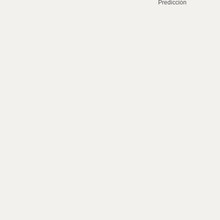
Predicción