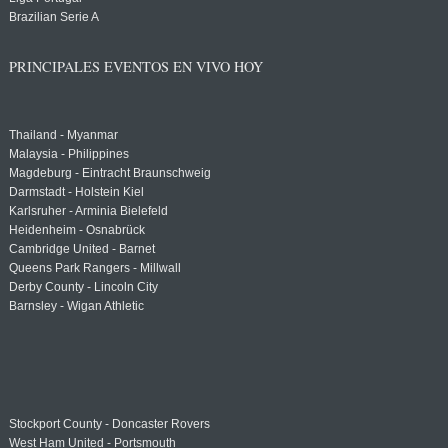
Brazilian Serie A
PRINCIPALES EVENTOS EN VIVO HOY
Thailand - Myanmar
Malaysia - Philippines
Magdeburg - Eintracht Braunschweig
Darmstadt - Holstein Kiel
Karlsruher - Arminia Bielefeld
Heidenheim - Osnabrück
Cambridge United - Barnet
Queens Park Rangers - Millwall
Derby County - Lincoln City
Barnsley - Wigan Athletic
Stockport County - Doncaster Rovers
West Ham United - Portsmouth