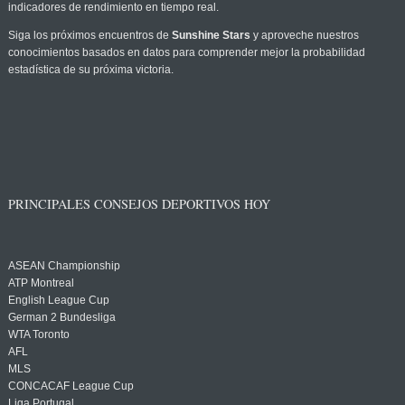
indicadores de rendimiento en tiempo real.
Siga los próximos encuentros de
Sunshine Stars
y aproveche nuestros
conocimientos basados en datos para comprender mejor la probabilidad
estadística de su próxima victoria.
PRINCIPALES CONSEJOS DEPORTIVOS HOY
ASEAN Championship
ATP Montreal
English League Cup
German 2 Bundesliga
WTA Toronto
AFL
MLS
CONCACAF League Cup
Liga Portugal