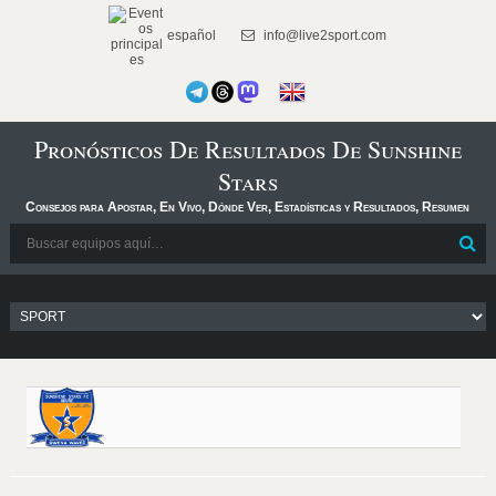
español
info@live2sport.com
Pronósticos De Resultados De Sunshine
Stars
Consejos para Apostar, En Vivo, Dónde Ver, Estadísticas y Resultados, Resumen