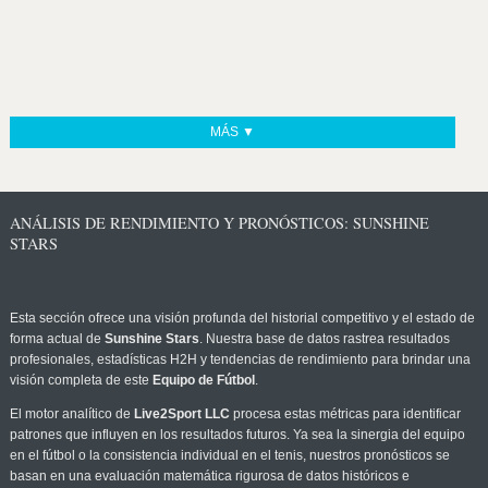
MÁS ▼
ANÁLISIS DE RENDIMIENTO Y PRONÓSTICOS: SUNSHINE
STARS
Esta sección ofrece una visión profunda del historial competitivo y el estado de
forma actual de
Sunshine Stars
. Nuestra base de datos rastrea resultados
profesionales, estadísticas H2H y tendencias de rendimiento para brindar una
visión completa de este
Equipo de Fútbol
.
El motor analítico de
Live2Sport LLC
procesa estas métricas para identificar
patrones que influyen en los resultados futuros. Ya sea la sinergia del equipo
en el fútbol o la consistencia individual en el tenis, nuestros pronósticos se
basan en una evaluación matemática rigurosa de datos históricos e