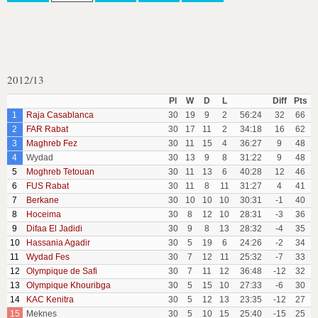
2012/13
Pl
W
D
L
Diff
Pts
1
Raja Casablanca
30
19
9
2
56:24
32
66
2
FAR Rabat
30
17
11
2
34:18
16
62
3
Maghreb Fez
30
11
15
4
36:27
9
48
4
Wydad
30
13
9
8
31:22
9
48
5
Moghreb Tetouan
30
11
13
6
40:28
12
46
6
FUS Rabat
30
11
8
11
31:27
4
41
7
Berkane
30
10
10
10
30:31
-1
40
8
Hoceima
30
8
12
10
28:31
-3
36
9
Difaa El Jadidi
30
9
8
13
28:32
-4
35
10
Hassania Agadir
30
5
19
6
24:26
-2
34
11
Wydad Fes
30
7
12
11
25:32
-7
33
12
Olympique de Safi
30
7
11
12
36:48
-12
32
13
Olympique Khouribga
30
5
15
10
27:33
-6
30
14
KAC Kenitra
30
5
12
13
23:35
-12
27
15
Meknes
30
5
10
15
25:40
-15
25