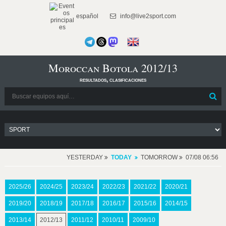
español
info@live2sport.com
Moroccan Botola 2012/13
resultados, clasificaciones
YESTERDAY
TODAY
TOMORROW
07/08 06:56
2025/26
2024/25
2023/24
2022/23
2021/22
2020/21
2019/20
2018/19
2017/18
2016/17
2015/16
2014/15
2013/14
2012/13
2011/12
2010/11
2009/10