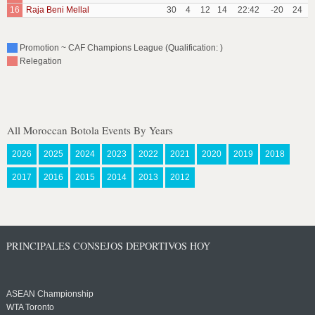
16
Raja Beni Mellal
30
4
12
14
22:42
-20
24
Promotion ~ CAF Champions League (Qualification: )
Relegation
All Moroccan Botola Events By Years
2026
2025
2024
2023
2022
2021
2020
2019
2018
2017
2016
2015
2014
2013
2012
PRINCIPALES CONSEJOS DEPORTIVOS HOY
ASEAN Championship
WTA Toronto