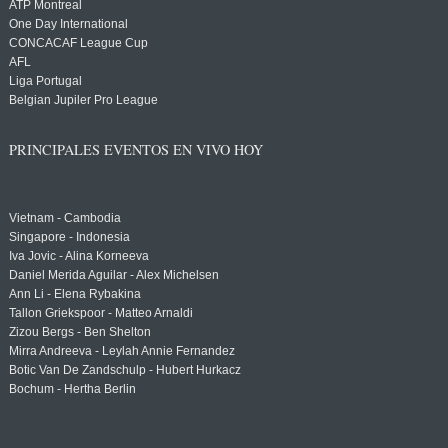
ATP Montreal
One Day International
CONCACAF League Cup
AFL
Liga Portugal
Belgian Jupiler Pro League
PRINCIPALES EVENTOS EN VIVO HOY
Vietnam - Cambodia
Singapore - Indonesia
Iva Jovic - Alina Korneeva
Daniel Merida Aguilar - Alex Michelsen
Ann Li - Elena Rybakina
Tallon Griekspoor - Matteo Arnaldi
Zizou Bergs - Ben Shelton
Mirra Andreeva - Leylah Annie Fernandez
Botic Van De Zandschulp - Hubert Hurkacz
Bochum - Hertha Berlin