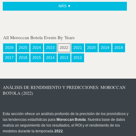
MÁS ▼
All Moroccan Botola Events By Years
2026
2025
2024
2023
2022
2021
2020
2019
2018
2017
2016
2015
2014
2013
2012
ANÁLISIS DE RENDIMIENTO Y PREDICCIONES: MOROCCAN
BOTOLA (2022)
Esta sección ofrece un análisis profundo de la precisión de los pronósticos y
las tendencias estadísticas para
Moroccan Botola
. Nuestra base de datos
realiza un seguimiento de los resultados, el ROI y el rendimiento de los
modelos durante la temporada
2022
.