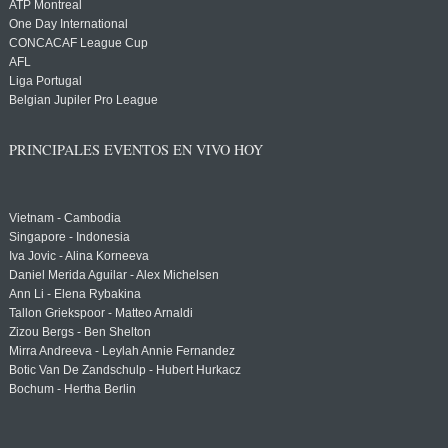
ATP Montreal
One Day International
CONCACAF League Cup
AFL
Liga Portugal
Belgian Jupiler Pro League
PRINCIPALES EVENTOS EN VIVO HOY
Vietnam - Cambodia
Singapore - Indonesia
Iva Jovic - Alina Korneeva
Daniel Merida Aguilar - Alex Michelsen
Ann Li - Elena Rybakina
Tallon Griekspoor - Matteo Arnaldi
Zizou Bergs - Ben Shelton
Mirra Andreeva - Leylah Annie Fernandez
Botic Van De Zandschulp - Hubert Hurkacz
Bochum - Hertha Berlin