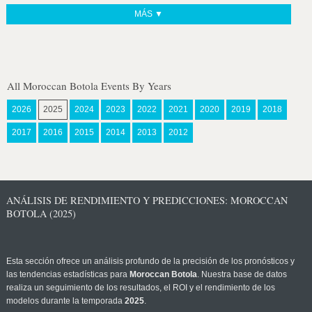
MÁS ▼
All Moroccan Botola Events By Years
2026
2025
2024
2023
2022
2021
2020
2019
2018
2017
2016
2015
2014
2013
2012
ANÁLISIS DE RENDIMIENTO Y PREDICCIONES: MOROCCAN
BOTOLA (2025)
Esta sección ofrece un análisis profundo de la precisión de los pronósticos y
las tendencias estadísticas para
Moroccan Botola
. Nuestra base de datos
realiza un seguimiento de los resultados, el ROI y el rendimiento de los
modelos durante la temporada
2025
.