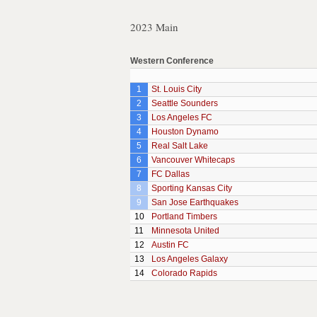
2023 Main
Western Conference
1
St. Louis City
2
Seattle Sounders
3
Los Angeles FC
4
Houston Dynamo
5
Real Salt Lake
6
Vancouver Whitecaps
7
FC Dallas
8
Sporting Kansas City
9
San Jose Earthquakes
10
Portland Timbers
11
Minnesota United
12
Austin FC
13
Los Angeles Galaxy
14
Colorado Rapids