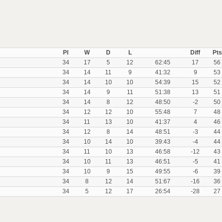
Pl
W
D
L
Diff
Pts
34
17
5
12
62:45
17
56
34
14
11
9
41:32
9
53
34
14
10
10
54:39
15
52
34
14
9
11
51:38
13
51
34
14
8
12
48:50
-2
50
34
12
12
10
55:48
7
48
34
11
13
10
41:37
4
46
34
12
8
14
48:51
-3
44
34
10
14
10
39:43
-4
44
34
11
10
13
46:58
-12
43
34
10
11
13
46:51
-5
41
34
10
9
15
49:55
-6
39
34
8
12
14
51:67
-16
36
34
5
12
17
26:54
-28
27