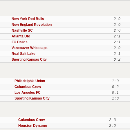
New York Red Bulls
2 : 0
New England Revolution
2 : 0
Nashville SC
2 : 0
Atlanta Utd
2 : 1
FC Dallas
2 : 1
Vancouver Whitecaps
2 : 0
Real Salt Lake
2 : 1
Sporting Kansas City
0 : 2
Philadelphia Union
1 : 0
Columbus Crew
0 : 2
Los Angeles FC
0 : 1
Sporting Kansas City
1 : 0
Columbus Crew
2 : 3
Houston Dynamo
2 : 0