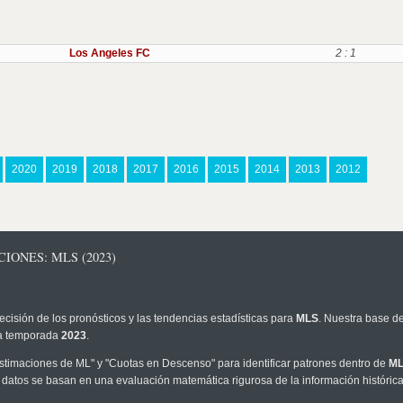
Los Angeles FC
2 : 1
2020
2019
2018
2017
2016
2015
2014
2013
2012
IONES: MLS (2023)
ecisión de los pronósticos y las tendencias estadísticas para
MLS
. Nuestra base de
 la temporada
2023
.
timaciones de ML" y "Cuotas en Descenso" para identificar patrones dentro de
M
 datos se basan en una evaluación matemática rigurosa de la información históric