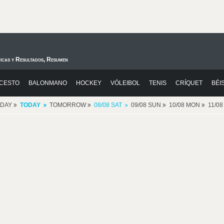
ticas y Resultados, Resumen
CESTO
BALONMANO
HOCKEY
VÓLEIBOL
TENIS
CRÍQUET
BÉI
RDAY
TODAY
TOMORROW
08/08 SAT
09/08 SUN
10/08 MON
11/0