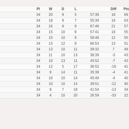
Pl
W
D
L
Diff
Pts
34
20
9
5
57:39
18
69
34
18
9
7
55:39
16
63
34
16
9
9
67:46
21
57
34
15
10
9
57:41
16
55
34
15
10
9
58:46
12
55
34
13
12
9
66:53
13
51
34
13
10
11
39:32
7
49
34
11
10
13
36:39
-3
43
34
10
13
11
45:52
-7
43
34
12
5
17
36:52
-16
41
34
9
14
11
35:39
-4
41
34
10
10
14
45:49
-4
40
34
10
10
14
39:51
-12
40
34
9
7
18
41:54
-13
34
34
4
10
20
26:59
-33
22