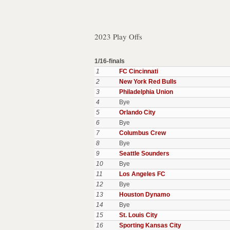
2023 Play Offs
1/16-finals
1
FC Cincinnati
2
New York Red Bulls
3
Philadelphia Union
4
Bye
5
Orlando City
6
Bye
7
Columbus Crew
8
Bye
9
Seattle Sounders
10
Bye
11
Los Angeles FC
12
Bye
13
Houston Dynamo
14
Bye
15
St. Louis City
16
Sporting Kansas City