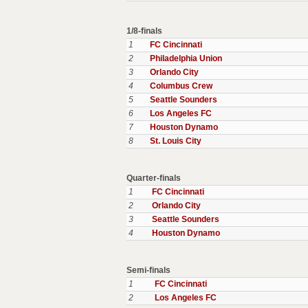
1/8-finals
1
FC Cincinnati
2
Philadelphia Union
3
Orlando City
4
Columbus Crew
5
Seattle Sounders
6
Los Angeles FC
7
Houston Dynamo
8
St. Louis City
Quarter-finals
1
FC Cincinnati
2
Orlando City
3
Seattle Sounders
4
Houston Dynamo
Semi-finals
1
FC Cincinnati
2
Los Angeles FC