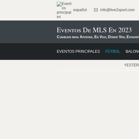
español
info@live2sport.com
Eventos De MLS En 2023
Consejos para Apostar, En Vivo, Dónde Ver, Estadís
EVENTOS PRINCIPALES
FÚTBOL
BALON
YESTE