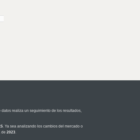
 datos realiza un seguimiento de los resultados,
LS
. Ya sea analizando los cambios del mercado o
a de
2023
.