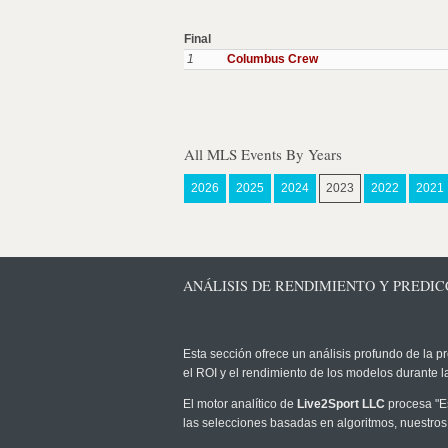
Final
1
Columbus Crew
All MLS Events By Years
2026
2025
2024
2023
2022
2021
ANÁLISIS DE RENDIMIENTO Y PREDICC
Esta sección ofrece un análisis profundo de la pr
el ROI y el rendimiento de los modelos durante
El motor analítico de
Live2Sport LLC
procesa "Es
las selecciones basadas en algoritmos, nuestros