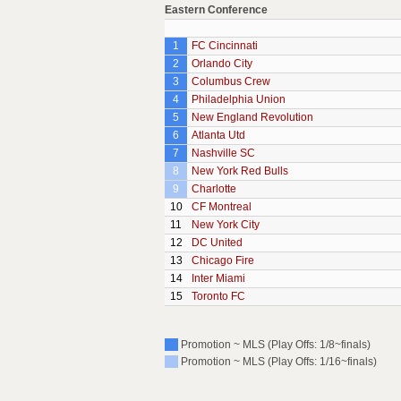
Eastern Conference
1
FC Cincinnati
2
Orlando City
3
Columbus Crew
4
Philadelphia Union
5
New England Revolution
6
Atlanta Utd
7
Nashville SC
8
New York Red Bulls
9
Charlotte
10
CF Montreal
11
New York City
12
DC United
13
Chicago Fire
14
Inter Miami
15
Toronto FC
Promotion ~ MLS (Play Offs: 1/8~finals)
Promotion ~ MLS (Play Offs: 1/16~finals)