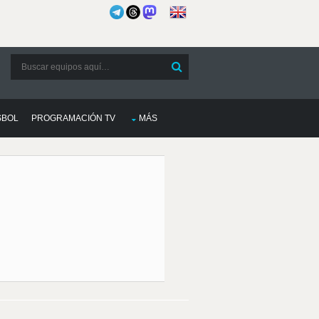
SBOL
PROGRAMACIÓN TV
MÁS