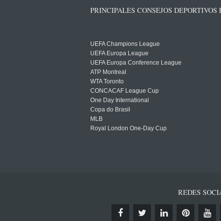
PRINCIPALES CONSEJOS DEPORTIVOS
UEFA Champions League
UEFA Europa League
UEFA Europa Conference League
ATP Montreal
WTA Toronto
CONCACAF League Cup
One Day International
Copa do Brasil
MLB
Royal London One-Day Cup
REDES SOCI