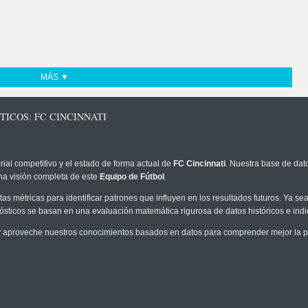
MÁS ▼
TICOS: FC CINCINNATI
rial competitivo y el estado de forma actual de
FC Cincinnati
. Nuestra base de dato
na visión completa de este
Equipo de Fútbol
.
as métricas para identificar patrones que influyen en los resultados futuros. Ya sea 
onósticos se basan en una evaluación matemática rigurosa de datos históricos e ind
 aproveche nuestros conocimientos basados en datos para comprender mejor la pro