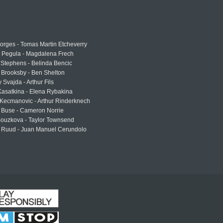
rges - Tomas Martin Etcheverry
a Pegula - Magdalena Frech
Stephens - Belinda Bencic
 Brooksby - Ben Shelton
 Svajda - Arthur Fils
asatkina - Elena Rybakina
Kecmanovic - Arthur Rinderknech
 Buse - Cameron Norrie
Bouzkova - Taylor Townsend
 Ruud - Juan Manuel Cerundolo