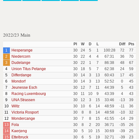
2022/23 Main
Pl
W
D
L
Diff
Pts
1
Hesperange
30
24
5
1
100:28
72
77
2
Niedercorn
30
22
4
4
67:31
36
70
3
Dudelange
30
22
1
7
86:38
48
67
4
Union Titus Petange
30
18
5
7
62:38
24
59
5
Differdange
30
14
3
13
60:43
17
45
6
Mondorf
30
14
3
13
52:52
0
45
7
Jeunesse Esch
30
12
7
11
44:39
5
43
8
Racing Luxembourg
30
11
10
9
43:39
4
43
9
UNA Strassen
30
12
3
15
33:46
-13
39
10
Wiltz
30
10
6
14
48:59
-11
36
11
Victoria Rosport
30
8
8
14
48:58
-10
32
12
Mondercange
30
7
8
15
41:55
-14
29
13
Fola
30
8
2
20
36:71
-35
26
14
Kaerjeng
30
5
10
15
30:69
-39
25
15
Ettelbruck
30
6
5
19
32:71
-39
23