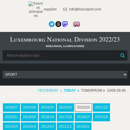
español
info@live2sport.com
Luxembourg National Division 2022/23
resultados, clasificaciones
YESTERDAY
TODAY
TOMORROW
10/08 09:48
2026/27
2025/26
2024/25
2023/24
2022/23
2021/22
2020/21
2019/20
2018/19
2017/18
2016/17
2015/16
2014/15
2013/14
2012/13
2011/12
2010/11