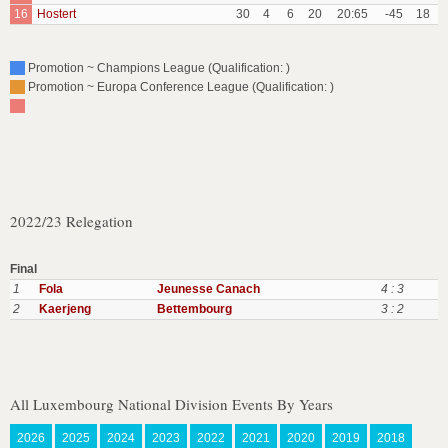
16
Hostert
30
4
6
20
20:65
-45
18
Promotion ~ Champions League (Qualification: )
Promotion ~ Europa Conference League (Qualification: )
2022/23 Relegation
Final
1
Fola
Jeunesse Canach
4 : 3
2
Kaerjeng
Bettembourg
3 : 2
All Luxembourg National Division Events By Years
2026
2025
2024
2023
2022
2021
2020
2019
2018