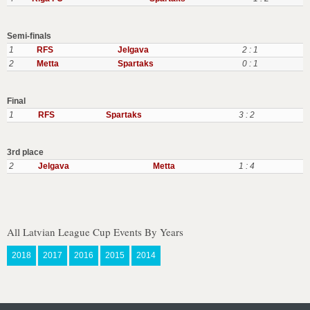
Semi-finals
1
RFS
Jelgava
2 : 1
2
Metta
Spartaks
0 : 1
Final
1
RFS
Spartaks
3 : 2
3rd place
2
Jelgava
Metta
1 : 4
All Latvian League Cup Events By Years
2018
2017
2016
2015
2014