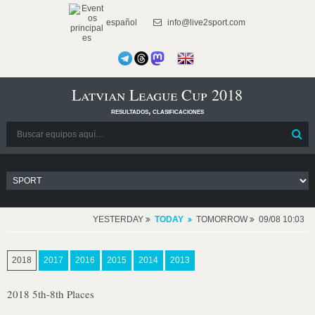
español
info@live2sport.com
Latvian League Cup 2018
resultados, clasificaciones
YESTERDAY
TODAY
TOMORROW
09/08 10:03
2018
2017
2016
2015
2014
2013
2018 5th-8th Places