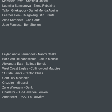
Mansfield Town - Sheffield United
Ludmilla Samsonova - Elena Rybakina
Tallon Griekspoor - Daniel Merida Aguilar
Learner Tien - Thiago Augustin Tirante
Alina Korneeva - Cori Gauff
Joao Fonseca - Ben Shelton
Leylah Annie Fernandez - Naomi Osaka
Botic Van De Zandschulp - Jakub Mensik
Alexandra Eala - Belinda Bencic
West Coast Eagles - Collingwood Magpies
St Kilda Saints - Carlton Blues
Gent - KV Mechelen
Cruzeiro - Mirassol
Zulte Waregem - Genk
Charleroi - Oud-Heverlee Leuven
Anderlecht - RAAL La Louvière