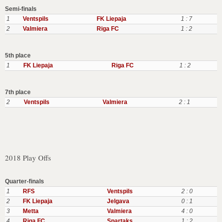
Semi-finals
1
Ventspils
FK Liepaja
1 : 7
2
Valmiera
Riga FC
1 : 2
5th place
1
FK Liepaja
Riga FC
1 : 2
7th place
2
Ventspils
Valmiera
2 : 1
2018 Play Offs
Quarter-finals
1
RFS
Ventspils
2 : 0
2
FK Liepaja
Jelgava
0 : 1
3
Metta
Valmiera
4 : 0
4
Riga FC
Spartaks
1 : 2