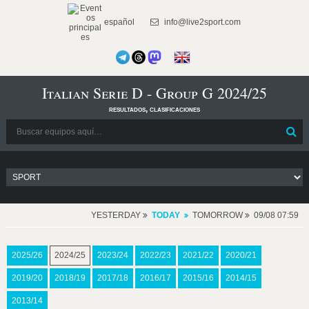
español
info@live2sport.com
Italian Serie D - Group G 2024/25
resultados, clasificaciones
YESTERDAY
TODAY
TOMORROW
09/08 07:59
2025/26
2024/25
2023/24
2022/23
2021/22
2020/21
2019/20
2018/19
2017/18
2016/17
2015/16
2014/15
2013/14