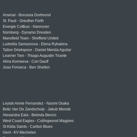
Arsenal - Borussia Dortmund
St. Pauli - Greuther Fürth
Energie Cottbus - Hannover
Nürnberg - Dynamo Dresden
Mansfield Town - Sheffield United
Ludmilla Samsonova - Elena Rybakina
Tallon Griekspoor - Daniel Merida Aguilar
Learner Tien - Thiago Augustin Tirante
Alina Korneeva - Cori Gauff
Joao Fonseca - Ben Shelton
Leylah Annie Fernandez - Naomi Osaka
Botic Van De Zandschulp - Jakub Mensik
Alexandra Eala - Belinda Bencic
West Coast Eagles - Collingwood Magpies
St Kilda Saints - Carlton Blues
Gent - KV Mechelen