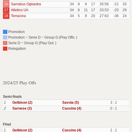
16
Sarrabus Ogliastra
34
8
9
17
35:56
-21
33
17
Atletico Uri
34
6
11
17
33:53
-20
29
18
Terracina
34
5
9
20
27:63
-36
24
Promotion
Promotion ~ Serie D ~ Group G (Play Offs: )
Serie D ~ Group G (Play Out: )
Relegation
2024/25 Play Offs
Semi-finals
1
Gelbison (2)
Savoia (5)
3 : 1
2
Sarnese (3)
Cassino (4)
0 : 1
Final
1
Gelbison (2)
Cassino (4)
1 : 1