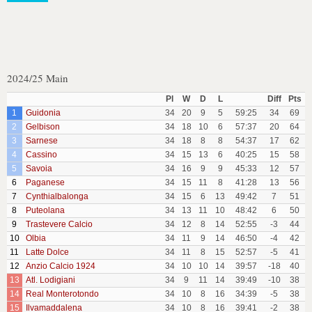
2024/25 Main
Pl
W
D
L
Diff
Pts
1
Guidonia
34
20
9
5
59:25
34
69
2
Gelbison
34
18
10
6
57:37
20
64
3
Sarnese
34
18
8
8
54:37
17
62
4
Cassino
34
15
13
6
40:25
15
58
5
Savoia
34
16
9
9
45:33
12
57
6
Paganese
34
15
11
8
41:28
13
56
7
Cynthialbalonga
34
15
6
13
49:42
7
51
8
Puteolana
34
13
11
10
48:42
6
50
9
Trastevere Calcio
34
12
8
14
52:55
-3
44
10
Olbia
34
11
9
14
46:50
-4
42
11
Latte Dolce
34
11
8
15
52:57
-5
41
12
Anzio Calcio 1924
34
10
10
14
39:57
-18
40
13
Atl. Lodigiani
34
9
11
14
39:49
-10
38
14
Real Monterotondo
34
10
8
16
34:39
-5
38
15
Ilvamaddalena
34
10
8
16
39:41
-2
38