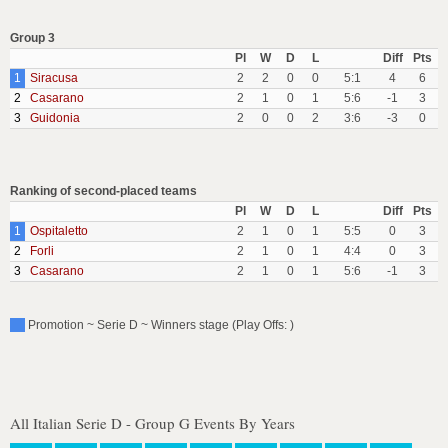
Group 3
Pl
W
D
L
Diff
Pts
1
Siracusa
2
2
0
0
5:1
4
6
2
Casarano
2
1
0
1
5:6
-1
3
3
Guidonia
2
0
0
2
3:6
-3
0
Ranking of second-placed teams
Pl
W
D
L
Diff
Pts
1
Ospitaletto
2
1
0
1
5:5
0
3
2
Forli
2
1
0
1
4:4
0
3
3
Casarano
2
1
0
1
5:6
-1
3
Promotion ~ Serie D ~ Winners stage (Play Offs: )
All Italian Serie D - Group G Events By Years