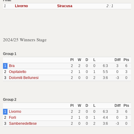
Final
1
Livorno
Siracusa
2 : 1
2024/25 Winners Stage
Group 1
Pl
W
D
L
Diff
Pts
1
Bra
2
2
0
0
6:3
3
6
2
Ospitaletto
2
1
0
1
5:5
0
3
3
Dolomiti Bellunesi
2
0
0
2
3:6
-3
0
Group 2
Pl
W
D
L
Diff
Pts
1
Livorno
2
2
0
0
6:3
3
6
2
Forli
2
1
0
1
4:4
0
3
3
Sambenedettese
2
0
0
2
3:6
-3
0