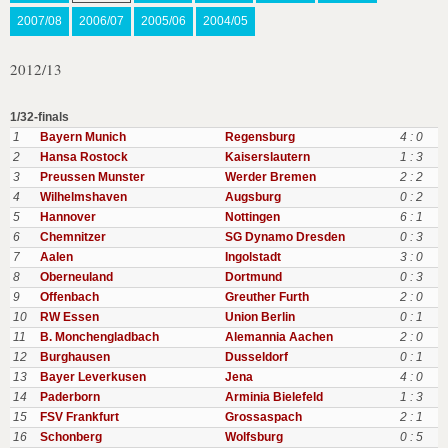
2007/08
2006/07
2005/06
2004/05
2012/13
1/32-finals
1
Bayern Munich
Regensburg
4 : 0
2
Hansa Rostock
Kaiserslautern
1 : 3
3
Preussen Munster
Werder Bremen
2 : 2
4
Wilhelmshaven
Augsburg
0 : 2
5
Hannover
Nottingen
6 : 1
6
Chemnitzer
SG Dynamo Dresden
0 : 3
7
Aalen
Ingolstadt
3 : 0
8
Oberneuland
Dortmund
0 : 3
9
Offenbach
Greuther Furth
2 : 0
10
RW Essen
Union Berlin
0 : 1
11
B. Monchengladbach
Alemannia Aachen
2 : 0
12
Burghausen
Dusseldorf
0 : 1
13
Bayer Leverkusen
Jena
4 : 0
14
Paderborn
Arminia Bielefeld
1 : 3
15
FSV Frankfurt
Grossaspach
2 : 1
16
Schonberg
Wolfsburg
0 : 5