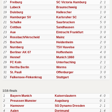
17
Freiburg
SC Victoria Hamburg
2 : 1
18
Lubeck
Braunschweig
0 : 3
19
Duisburg
Hallescher
1 : 0
20
Hamburger SV
Karlsruher SC
2 : 4
21
Schalke
Saarbrucken
5 : 0
22
Cottbus
Sandhausen
0 : 3
23
Aue
Eintracht Frankfurt
3 : 0
24
Rossbach/Verscheid
Mainz
0 : 4
25
Bochum
Heidenheim
2 : 0
26
Nurnberg
TSV Havelse
2 : 3
27
Berliner AK 07
Hoffenheim
4 : 0
28
Hennef
Munich 1860
0 : 6
29
FC Koln
Unterhaching
2 : 1
30
Hertha Berlin
Worms
1 : 2
31
St. Pauli
Offenburger
3 : 0
32
Falkensee-Finkenkrug
Stuttgart
0 : 5
1/16-finals
1
Bayern Munich
Kaiserslautern
4 : 0
2
Preussen Munster
Augsburg
0 : 1
3
Hannover
SG Dynamo Dresden
2 : 1
4
Aalen
Dortmund
1 : 4