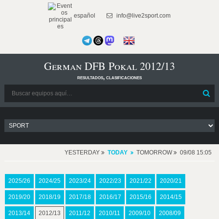
español
info@live2sport.com
German DFB Pokal 2012/13
resultados, clasificaciones
YESTERDAY
TODAY
TOMORROW
09/08 15:05
2025/26
2024/25
2023/24
2022/23
2021/22
2020/21
2019/20
2018/19
2017/18
2016/17
2015/16
2014/15
2013/14
2012/13
2011/12
2010/11
2009/10
2008/09