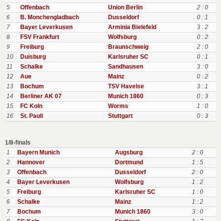
5
Offenbach
Union Berlin
2 : 0
6
B. Monchengladbach
Dusseldorf
0 : 1
7
Bayer Leverkusen
Arminia Bielefeld
3 : 2
8
FSV Frankfurt
Wolfsburg
0 : 2
9
Freiburg
Braunschweig
2 : 0
10
Duisburg
Karlsruher SC
0 : 1
11
Schalke
Sandhausen
3 : 0
12
Aue
Mainz
0 : 2
13
Bochum
TSV Havelse
3 : 1
14
Berliner AK 07
Munich 1860
0 : 3
15
FC Koln
Worms
1 : 0
16
St. Pauli
Stuttgart
0 : 3
1/8-finals
1
Bayern Munich
Augsburg
2 : 0
2
Hannover
Dortmund
1 : 5
3
Offenbach
Dusseldorf
2 : 0
4
Bayer Leverkusen
Wolfsburg
1 : 2
5
Freiburg
Karlsruher SC
1 : 0
6
Schalke
Mainz
1 : 2
7
Bochum
Munich 1860
3 : 0