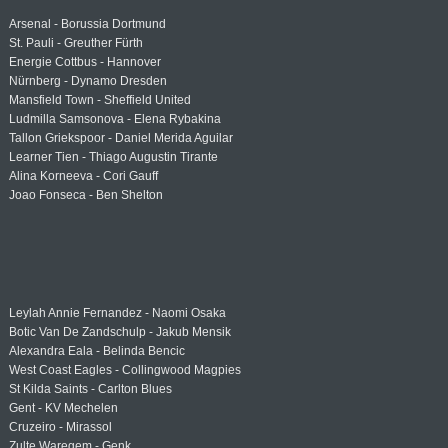
Arsenal - Borussia Dortmund
St. Pauli - Greuther Fürth
Energie Cottbus - Hannover
Nürnberg - Dynamo Dresden
Mansfield Town - Sheffield United
Ludmilla Samsonova - Elena Rybakina
Tallon Griekspoor - Daniel Merida Aguilar
Learner Tien - Thiago Augustin Tirante
Alina Korneeva - Cori Gauff
Joao Fonseca - Ben Shelton
Leylah Annie Fernandez - Naomi Osaka
Botic Van De Zandschulp - Jakub Mensik
Alexandra Eala - Belinda Bencic
West Coast Eagles - Collingwood Magpies
St Kilda Saints - Carlton Blues
Gent - KV Mechelen
Cruzeiro - Mirassol
Zulte Waregem - Genk