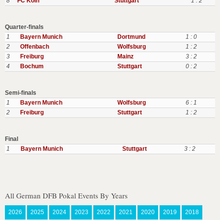
8
FC Koln
Stuttgart
1 : 2
Quarter-finals
1
Bayern Munich
Dortmund
1 : 0
2
Offenbach
Wolfsburg
1 : 2
3
Freiburg
Mainz
3 : 2
4
Bochum
Stuttgart
0 : 2
Semi-finals
1
Bayern Munich
Wolfsburg
6 : 1
2
Freiburg
Stuttgart
1 : 2
Final
1
Bayern Munich
Stuttgart
3 : 2
All German DFB Pokal Events By Years
2026
2025
2024
2023
2022
2021
2020
2019
2018