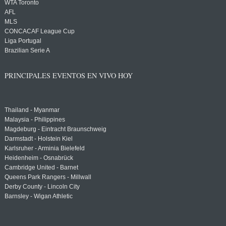
WTA Toronto
AFL
MLS
CONCACAF League Cup
Liga Portugal
Brazilian Serie A
PRINCIPALES EVENTOS EN VIVO HOY
Thailand - Myanmar
Malaysia - Philippines
Magdeburg - Eintracht Braunschweig
Darmstadt - Holstein Kiel
Karlsruher - Arminia Bielefeld
Heidenheim - Osnabrück
Cambridge United - Barnet
Queens Park Rangers - Millwall
Derby County - Lincoln City
Barnsley - Wigan Athletic