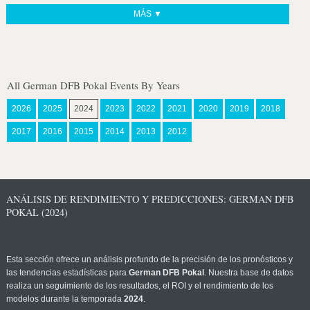
MÁS ▼
All German DFB Pokal Events By Years
2026
2025
2024
2023
2022
2021
2020
2019
2018
2017
2016
2015
2014
2013
2012
ANÁLISIS DE RENDIMIENTO Y PREDICCIONES: GERMAN DFB
POKAL (2024)
Esta sección ofrece un análisis profundo de la precisión de los pronósticos y
las tendencias estadísticas para
German DFB Pokal
. Nuestra base de datos
realiza un seguimiento de los resultados, el ROI y el rendimiento de los
modelos durante la temporada
2024
.